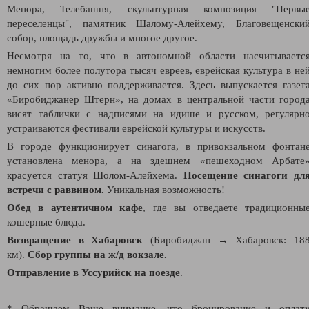
Менора, Телебашня, скульптурная композиция "Первы
переселенцы", памятник Шалому-Алейхему, Благовещенски
собор, площадь дружбы и многое другое.
Несмотря на то, что в автономной области насчитываетс
немногим более полутора тысяч евреев, еврейская культура в не
до сих пор активно поддерживается. Здесь выпускается газет
«Биробиджанер Штерн», на домах в центральной части город
висят таблички с надписями на идише и русском, регулярн
устраиваются фестивали еврейской культуры и искусств.
В городе функционирует синагога, в привокзальном фонтан
установлена менора, а на здешнем «пешеходном Арбате
красуется статуя Шолом-Алейхема.
Посещение синагоги дл
встречи с раввином.
Уникальная возможность!
Обед в аутентичном кафе
, где вы отведаете традиционны
кошерные блюда.
Возвращение в Хабаровск
(Биробиджан
→
Хабаровск: 18
км).
Сбор группы на ж/д вокзале.
Отправление в Уссурийск на
поезде
.
* Обращаем Ваше внимание, что бронирование и оплат