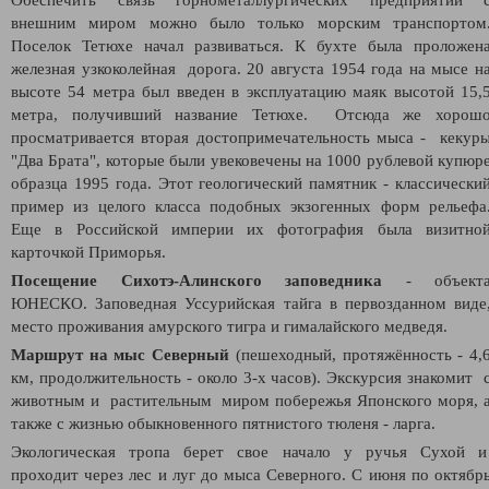
внешним миром можно было только морским транспортом
Поселок Тетюхе начал развиваться. К бухте была проложен
железная узкоколейная дорога. 20 августа 1954 года на мысе н
высоте 54 метра был введен в эксплуатацию маяк высотой 15,
метра, получивший название Тетюхе. Отсюда же хорош
просматривается вторая достопримечательность мыса - кекур
"Два Брата", которые были увековечены на 1000 рублевой купюр
образца 1995 года. Этот геологический памятник - классически
пример из целого класса подобных экзогенных форм рельефа
Еще в Российской империи их фотография была визитно
карточкой Приморья.
Посещение Сихотэ-Алинского заповедника
- объект
ЮНЕСКО. Заповедная Уссурийская тайга в первозданном виде
место проживания амурского тигра и гималайского медведя.
Маршрут на мыс Северный
(пешеходный, протяжённость - 4,
км, продолжительность - около 3-х часов). Экскурсия знакомит 
животным и растительным миром побережья Японского моря, 
также с жизнью обыкновенного пятнистого тюленя - ларга.
Экологическая тропа берет свое начало у ручья Сухой 
проходит через лес и луг до мыса Северного. С июня по октябр