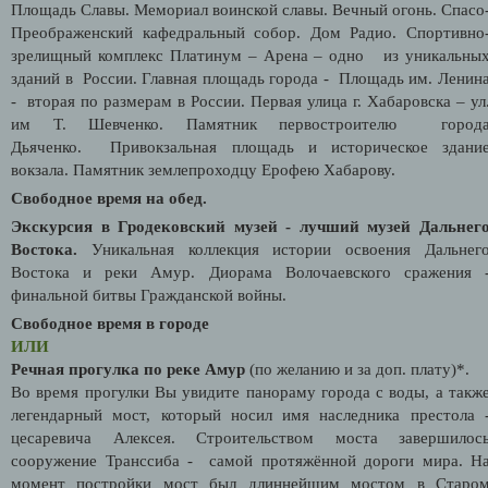
Площадь Славы. Мемориал воинской славы. Вечный огонь. Спасо
Преображенский кафедральный собор. Дом Радио. Спортивно
зрелищный комплекс Платинум – Арена – одно из уникальны
зданий в России. Главная площадь города - Площадь им. Ленин
- вторая по размерам в России. Первая улица г. Хабаровска – ул
им Т. Шевченко. Памятник первостроителю город
Дьяченко. Привокзальная площадь и историческое здани
вокзала. Памятник землепроходцу Ерофею Хабарову.
Свободное время на обед.
Экскурсия в Гродековский музей - лучший музей Дальнег
Востока.
Уникальная коллекция истории освоения Дальнег
Востока и реки Амур. Диорама Волочаевского сражения 
финальной битвы Гражданской войны.
Свободное время в городе
ИЛИ
Речная прогулка по реке Амур
(по желанию и за доп. плату)*.
Во время прогулки Вы увидите панораму города с воды, а такж
легендарный мост, который носил имя наследника престола 
цесаревича Алексея. Строительством моста завершилос
сооружение Транссиба - самой протяжённой дороги мира. Н
момент постройки мост был длиннейшим мостом в Старо