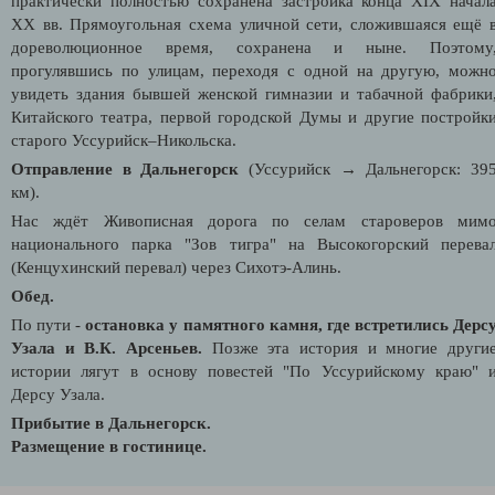
практически полностью сохранена застройка конца XIX начал
XX вв. Прямоугольная схема уличной сети, сложившаяся ещё 
дореволюционное время, сохранена и ныне. Поэтому
прогулявшись по улицам, переходя с одной на другую, можн
увидеть здания бывшей женской гимназии и табачной фабрики
Китайского театра, первой городской Думы и другие постройк
старого Уссурийск–Никольска.
Отправление в Дальнегорск
(Уссурийск → Дальнегорск: 39
км).
Нас ждёт Живописная дорога по селам староверов мим
национального парка "Зов тигра" на Высокогорский перева
(Кенцухинский перевал) через Сихотэ-Алинь.
Обед.
По пути -
остановка у памятного камня, где встретились Дерс
Узала и В.К. Арсеньев.
Позже эта история и многие други
истории лягут в основу повестей "По Уссурийскому краю" 
Дерсу Узала.
Прибытие в Дальнегорск.
Размещение в гостинице.