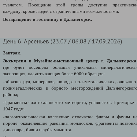
туалетом. Посещение этой тропы доступно практическ
каждому, кроме людей с ограниченными возможностями.
Возвращение в гостиницу в Дальнегорск.
День 6: Арсеньев (23.07 / 06.08 / 17.09.2026)
Завтрак.
Экскурсия в Музейно-выставочный центр г. Дальнегорска
где
будет посещена большая уникальная минералогическа
экспозиция, насчитывающая более 6000 образцов:
-образцы руд, минералов, пород с полиметаллических, оловянно
полиметаллических и борного месторождений Дальнегорског
района;
-ф
рагменты сихотэ-алинского метеорита, упавшего в Приморье 
1947 году;
-палеонтологическая коллекция: отпечатки флоры и фауны н
породе, окаменевшие раковины моллюсков, фрагменты позвонк
динозавра, бивни и зубы мамонта.