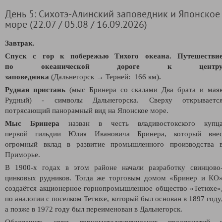
День 5: Сихотэ-Алинский заповедник и Японское
море (22.07 / 05.08 / 16.09.2026)
Завтрак.
Спуск с гор к побережью Тихого океана. Путешестви
по океанической дороге к центр
заповедника
(Дальнегорск → Терней: 166 км)
.
Рудная пристань
(мыс Бринера со скалами Два брата и мая
Рудный) - символы Дальнегорска. Сверху открываетс
потрясающий панорамный вид на Японское море.
Мыс Бринера
назван в честь владивостокского купц
первой гильдии Юлия Ивановича Бринера, который вне
огромный вклад в развитие промышленного производства 
Приморье.
В 1900-х годах в этом районе начали разработку свинцово
цинковых рудников. Тогда же торговым домом «Бринер и КО
создаётся акционерное горнопромышленное общество «Тетюхе»
по аналогии с поселком Тетюхе, который был основан в 1897 году
а позже в 1972 году был переименован в Дальнегорск.
Обеспечить связь горнометаллургических предприятий 