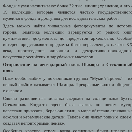
Фонды музея насчитывают более 32 тыс. единиц хранения, а это 
19 коллекций, которые являются частью государственног
музейного фонда и доступны для исследовательских работ.
Здесь можно найти уникальные фотодокументы по истори
города. Тематика коллекций варьируется от редких книг
нумизматики, документов, до предметов археологии. Особы
интерес представляют предметы быта переселенцев начала X
века, произведения живописи и декоративно-прикладног
искусства российских и зарубежных мастеров.
Отправление на легендарный пляж Шамора и Стеклянны
пляж.
Пляж особо любим у поклонников группы "Мумий Тролль" - и
первый альбом называется Шамора. Прекрасные виды и общени
с океаном.
Словно разноцветная мозаика сверкает на солнце пляж бухт
Стеклянная. Когда-то здесь была свалка, но потом мусо
перестали привозить, берег очистили, а море обтесало стеклянны
осколки и керамические детали. Теперь они лежат ровным слоем
создавая неповторимый пейзаж.
Особенно красиво утром, когда солнечные блики играют н