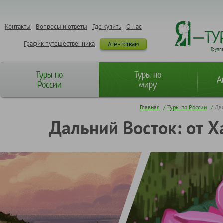
Контакты
Вопросы и ответы
Где купить
О нас
График путешественника
Агентствам
Групп
Туры по
Туры по
А
России
миру
Главная
/
Туры по России
/
Дал
Дальний Восток: от Х