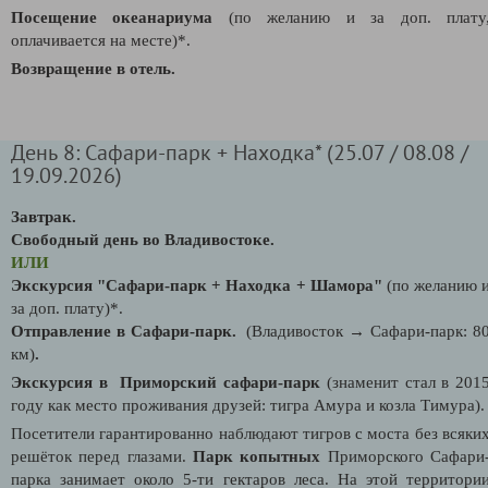
Посещение океанариума
(по желанию и за доп. плату
оплачивается на месте)*.
Возвращение в отель.
День 8: Сафари-парк + Находка* (25.07 / 08.08 /
19.09.2026)
Завтрак.
Свободный день во Владивостоке.
ИЛИ
Экскурсия "
Сафари-парк + Находка + Шамора"
(по желанию 
за доп. плату)*.
Отправление в Сафари-парк.
(Владивосток
→
Сафари-парк: 8
км)
.
Экскурсия в Приморский сафари-парк
(знаменит стал в 201
году как место проживания друзей: тигра Амура и козла Тимура).
Посетители гарантированно наблюдают тигров с моста без всяки
решёток перед глазами.
Парк копытных
Приморского Сафари
парка занимает около 5-ти гектаров леса. На этой территори