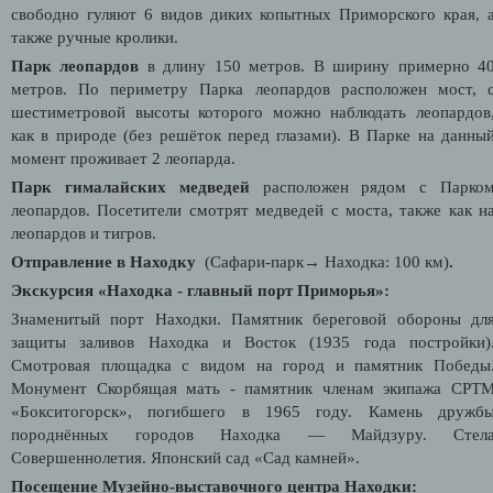
свободно гуляют 6 видов диких копытных Приморского края, 
также ручные кролики.
Парк леопардов
в длину 150 метров. В ширину примерно 4
метров. По периметру Парка леопардов расположен мост, 
шестиметровой высоты которого можно наблюдать леопардов
как в природе (без решёток перед глазами). В Парке на данны
момент проживает 2 леопарда.
Парк гималайских медведей
расположен рядом с Парко
леопардов. Посетители смотрят медведей с моста, также как н
леопардов и тигров.
Отправление в Находку
(
Сафари-парк
→
Находка
: 100 км)
.
Экскурсия «Находка - главный порт Приморья»:
Знаменитый порт Находки. Памятник береговой обороны дл
защиты заливов Находка и Восток (1935 года постройки)
Смотровая площадка с видом на город и памятник Победы
Монумент Скорбящая мать - памятник членам экипажа СРТ
«Бокситогорск», погибшего в 1965 году. Камень дружб
породнённых городов Находка — Майдзуру. Стел
Совершеннолетия. Японский сад «Сад камней».
Посещение Музейно-выставочного центра Находки: