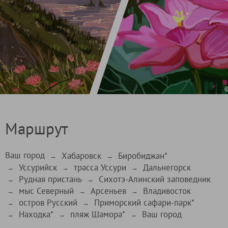
Маршрут
Ваш город
Хабаровск
Биробиджан*
→
→
Уссурийск
трасса Уссури
Дальнегорск
→
→
→
Рудная пристань
Сихотэ-Алинский заповедник
→
→
мыс Северный
Арсеньев
Владивосток
→
→
→
остров Русский
Приморский сафари-парк*
→
→
Находка*
пляж Шамора*
Ваш город
→
→
→