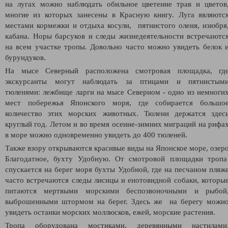
на лугах можно наблюдать обильное цветение трав и цветов
многие из которых занесены в Красную книгу. Луга являютс
местами кормежки и отдыха косули, пятнистого оленя, изюбря
кабана. Норы барсуков и следы жизнедеятельности встречаютс
на всем участке тропы. Довольно часто можно увидеть белок 
бурундуков.
На мысе Северный расположена смотровая площадка, гд
экскурсанты могут наблюдать за птицами и пятнистым
тюленями: лежбище ларги на мысе Северном - одно из немноги
мест побережья Японского моря, где собирается большо
количество этих морских животных. Тюлени держатся здес
круглый год. Летом и во время осенне-зимних миграций на рифа
в море можно одновременно увидеть до 400 тюленей.
Также взору открываются красивые виды на Японское море, озер
Благодатное, бухту Удобную. От смотровой площадки троп
спускается на берег моря бухты Удобной, где на песчаном пляж
часто встречаются следы лисицы и енотовидной собаки, которы
питаются мертвыми морскими беспозвоночными и рыбой
выброшенными штормом на берег. Здесь же на берегу можн
увидеть останки морских моллюсков, ежей, морские растения.
Тропа оборудована мостиками, деревянными настилами