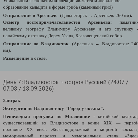
Уникальным экспонатом коллекции является минеральное
образование кальцита в форме гриба (каменный гриб)
Отправление в Арсеньев.
(Дальнегорск
→
Арсеньев: 260 км)
.
Осмотр достопримечательностей Арсеньева:
памятни
великому географу Владимиру Арсеньеву и его спутнику 
нанайскому охотнику Дерсу Узала, Благовещенский собор.
Отправление во Владивосток.
(Арсеньев
→
Владивосток: 24
км)
.
Размещение в отеле.
День 7: Владивосток + остров Русский (24.07 /
07.08 / 18.09.2026)
Завтрак.
Экскурсия по Владивостоку "Город у океана".
Пешеходная прогулка по Миллионке
-
китайский квартал
существовавший во
Владивостоке
в конце XIX — перво
половине XX века. Ж
елезнодорожный и морской вокзалы
мемориальный паровоз и мемориальная стела «Здес