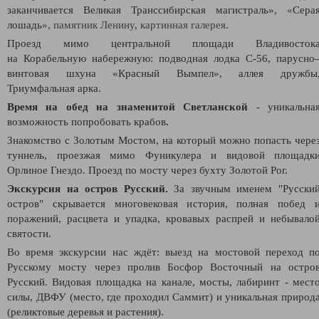
заканчивается Великая Транссибирская магистраль»,
«
Сера
лошадь
», памятник Ленину, картинная галерея
.
Проезд мимо центральной площади Владивосток
на Корабельную набережную: подводная лодка С-56, парусно
винтовая шхуна «Красный Вымпел», аллея дружбы
Триумфальная арка.
Время на обед на знаменитой Светланской
- уникальна
возможность попробовать крабов
.
Знакомство с Золотым Мостом, на который можно попасть чере
туннель, проезжая мимо Фуникулера и видовой площадк
Орлиное Гнездо. Проезд по мосту через бухту Золотой Рог.
Экскурсия на остров Русский.
За звучным именем "Русски
остров" скрывается многовековая история, полная побед 
поражений, расцвета и упадка, кровавых распрей и небывало
святости.
Во время экскурсии нас ждёт: выезд на мостовой переход п
Русскому мосту через пролив Босфор Восточный на остро
Русский. Видовая площадка на канале, мосты, лабиринт - мест
силы, ДВФУ (место, где проходил Саммит) и уникальная природ
(реликтовые деревья и растения).