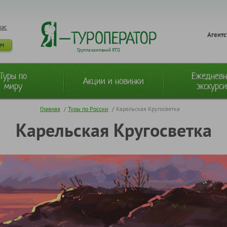
нас
Агентс
ам
Группа компаний ЯТО
Туры по
Ежеднев
Акции и новинки
миру
экскурс
Главная
/
Туры по России
/
Карельская Кругосветка
Карельская Кругосветка