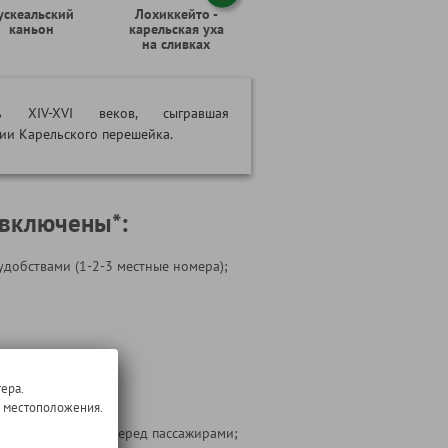
ускеальский
Лохиккейто -
каньон
карельская уха
на сливках
ть XIV-XVI веков, сыгравшая
ии Карельского перешейка.
 включены*:
удобствами (1-2-3 местные номера);
ера.
 на маршруте;
о местоположения.
ости перевозчика перед пассажирами;