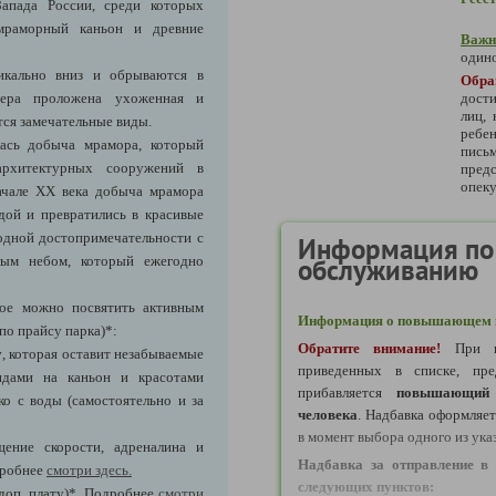
апада России, среди которых
мраморный каньон и древние
Важн
одино
икально вниз и обрываются в
Обра
ьера проложена ухоженная и
дости
лиц,
тся замечательные виды.
ребе
елась добыча мрамора, который
пись
архитектурных сооружений в
предс
опеку
начале XX века добыча мрамора
дой и превратились в красивые
одной достопримечательности с
Информация по
ым небом, который ежегодно
обслуживанию
ое можно посвятить активным
Информация о повышающем к
по прайсу парка)*:
Обратите внимание!
При в
у
, которая оставит незабываемые
приведенных в списке, пре
идами на каньон и красотами
прибавляется
повышающий 
о с воды (самостоятельно и за
человека
. Надбавка оформляе
в момент выбора одного из ука
щение скорости, адреналина и
Надбавка за отправление в 
дробнее
смотри здесь.
следующих пунктов:
доп. плату)*
.
Подробнее
смотри