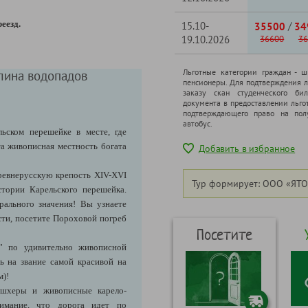
еезд.
15.10-
/
35500
34
19.10.2026
36600
36
Льготные категории граждан - 
лина водопадов
пенсионеры. Для подтверждения л
заказу скан студенческого бил
документа в предоставлении льго
подтверждающего право на полу
автобус.
ьском перешейке в месте, где
та живописная местность богата
Добавить в избранное
ревнерусскую крепость XIV-XVI
Тур формирует: ООО «ЯТО
стории Карельского перешейка.
рального значения! Вы узнаете
сти, посетите Пороховой погреб
Посетите
в"
по удивительно живописной
ь на звание самой красивой на
м)!
, шхеры и живописные карело-
имание, что дорога идет по