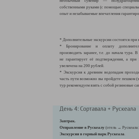
необычный сувенир — полудрагоценн
собственными руками (с помощью специаль
опыт и незабываемые впечатления гарантир
* Дополнительные экскурсии состоятся при 
* Бронирование и оплату дополнител
производить заранее, т.е. до начала тура.
не гарантирует её подтверждения, а при
увеличена на 200 рублей.
* Экскурсия к древним водопадам проход
часть пути возможно вы пройдете пешком (з
тур рекомендуем взять с собой резиновые са
День 4: Сортавала + Рускеала
Завтрак.
Отправление в Рускеалу
(отель → Рускеала:
Экскурсия в горный парк Рускеала
.