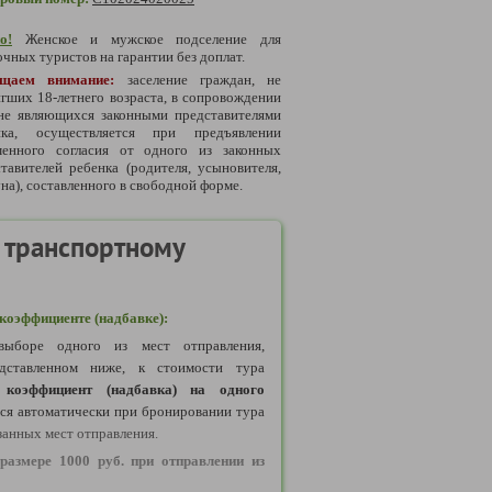
о!
Женское и мужское подселение для
чных туристов на гарантии без доплат.
щаем внимание:
заселение граждан, не
гших 18-летнего возраста, в сопровождении
 не являющихся законными представителями
нка, осуществляется при предъявлении
менного согласия от одного из законных
тавителей ребенка (родителя, усыновителя,
на), составленного в свободной форме.
 транспортному
оэффициенте (надбавке):
ыборе одного из мест отправления,
дставленном ниже, к стоимости тура
коэффициент (надбавка) на одного
тся автоматически при бронировании тура
занных мест отправления.
размере 1000 руб. при отправлении из