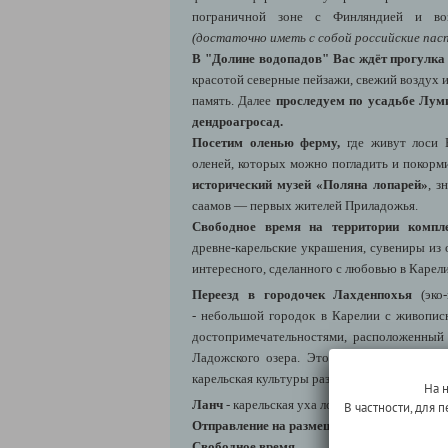
пограничной зоне с Финляндией и во
(достаточно иметь с собой российские пас
В "Долине водопадов" Вас ждёт прогулка
красотой северные пейзажи, свежий воздух и
память. Далее
проследуем по усадьбе Луми
дендроагросад.
Посетим оленью ферму,
где живут лоси 
оленей, которых можно погладить и покорми
исторический музей «Поляна лопарей»
, з
саамов — первых жителей Приладожья.
Свободное время на территории компле
древне-карельские украшения, сувениры из 
интересного, сделанного с любовью в Карели
Переезд в городочек Лахденпохья
(эко-
-
небольшой городок в Карелии с живопис
достопримечательностями, расположенный 
Ладожского озера. Это уютное место с бо
карельская культуры разных эпох переплетаю
На 
Ланч
- карельская уха лохиккейто, карельски
В частности, для
Отправление на размещение в гостинице.
Свободное время.