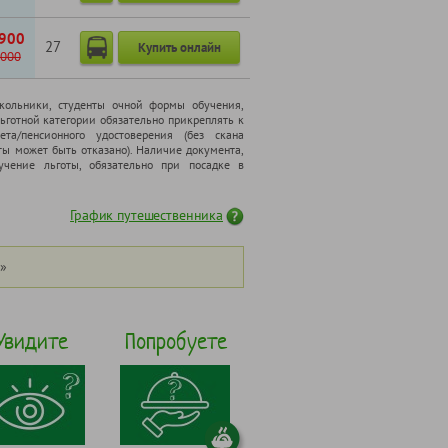
900
27
Купить онлайн
000
школьники, cтуденты очной формы обучения,
ьготной категории обязательно прикреплять к
ета/пенсионного удостоверения (без скана
ты может быть отказано). Наличие документа,
чение льготы, обязательно при посадке в
График путешественника
»
Увидите
Попробуете