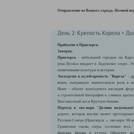
Отправление из Вашего города. Ночной пер
День 2: Крепость Корела + До
Прибытие в Приозерск.
Завтрак.
Приозерск
- небольшой городок на Карел
река Вуокса впадает в Ладожское озеро. Э
памятниками культуры и истории.
Экскурсия в музей-крепость "Корела"
- д
веков, сыгравшую значительную роль в и
Ныне - объект культурного наследия феде
о строительной биографии и узниках крепо
Выставочный зал и Круглую башню.
Переезд в эко-парк "Долина водопадо
дороге, которая вполне может претендоват
Русском Севере
(Приозерск → эко-парк: 68 к
Гранитные скалы, озера, сосновые леса
финские фермы и хутора. Обратите вн