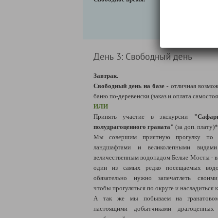
День 3: Свободный день
Завтрак.
Свободный день на базе
- отличная возмож
баню по-деревенски (заказ и оплата самостоя
ИЛИ
Принять участие в
экскурсии
"Сафар
полудрагоценного граната"
(за доп. плату)*
Мы совершим приятную прогулку по м
ландшафтами и великолепными видам
величественным водопадом Белые Мосты - в
один из самых редко посещаемых водо
обязательно нужно запечатлеть своими
чтобы прогуляться по округе и насладиться
А так же мы побываем на гранатовом
настоящими добытчиками драгоценных