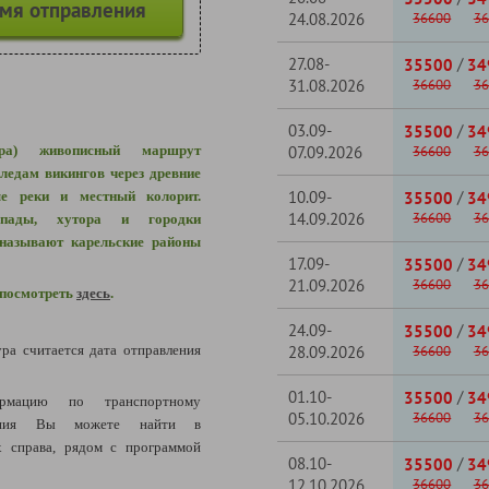
емя отправления
24.08.2026
36600
36
27.08-
/
35500
34
31.08.2026
36600
36
03.09-
/
35500
34
ера) живописный маршрут
07.09.2026
36600
36
ледам викингов через д
ревние
10.09-
/
ые реки и местный колорит.
35500
34
14.09.2026
36600
36
пады
,
хутора и городки
называют карельские районы
17.09-
/
35500
34
21.09.2026
36600
36
 посмотреть
здесь
.
24.09-
/
35500
34
ура считается дата отправления
28.09.2026
36600
36
01.10-
/
35500
34
рмацию по транспортному
05.10.2026
36600
36
щения Вы можете найти в
 справа, рядом с программой
08.10-
/
35500
34
12.10.2026
36600
36