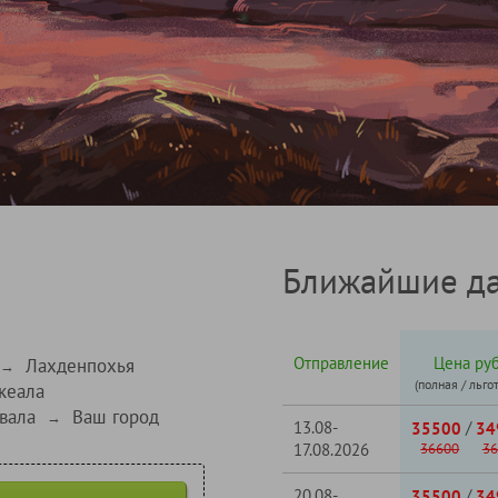
Ближайшие да
Отправление
Цена руб
Лахденпохья
→
(полная / льго
кеала
вала
Ваш город
→
13.08-
/
35500
34
17.08.2026
36600
36
20.08-
/
35500
34