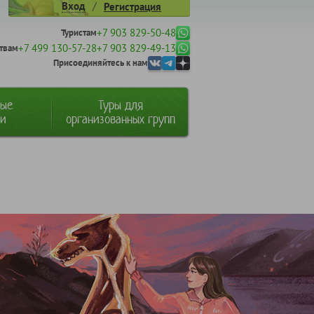
/
Вход
Регистрация
+7 903 829-50-48
Туристам
+7 499 130-57-28
+7 903 829-49-13
твам
Присоединяйтесь к нам
ные
Туры для
ии
организованных групп