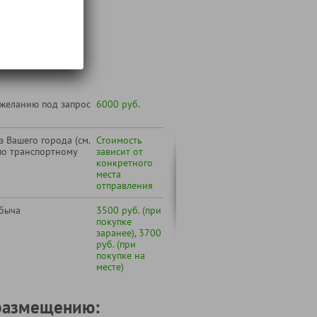
 тура
т:
 желанию под запрос
6000 руб.
 Вашего города (см.
Стоимость
по транспортному
зависит от
конкретного
места
отправления
быча
3500 руб. (при
покупке
заранее), 3700
руб. (при
покупке на
месте)
размещению: