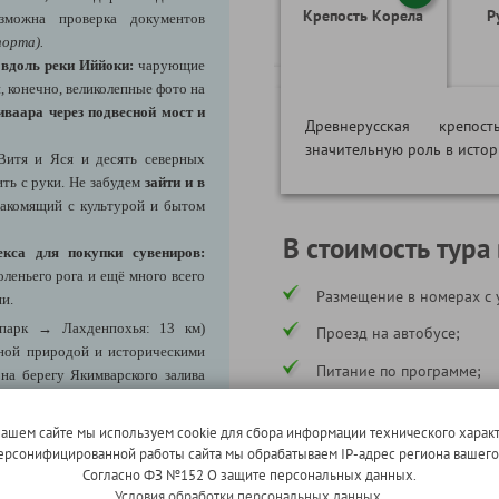
Крепость Корела
Р
зможна проверка документов
порта).
 вдоль реки Иййоки:
чарующие
, конечно, великолепные фото на
ваара через подвесной мост и
Древнерусская крепос
значительную роль в истор
Витя и Яся и десять северных
ть с руки. Не забудем
зайти и в
накомящий с культурой и бытом
В стоимость тура
кса для покупки сувениров:
оленьего рога и ещё много всего
Размещение в номерах с 
и.
парк → Лахденпохья: 13 км)
Проезд на автобусе;
ной природой и историческими
Питание по программе;
на берегу Якимварского залива
гатой историей, где финская и
Экскурсии по программе;
тся с русской.
нашем сайте мы используем cookie для сбора информации технического характ
Услуги сопровождающего
е калитки и чай.
 персонифицированной работы сайта мы обрабатываем IP-адрес региона вашег
Согласно ФЗ №152 О защите персональных данных.
Страхование ответственн
Условия обработки персональных данных.