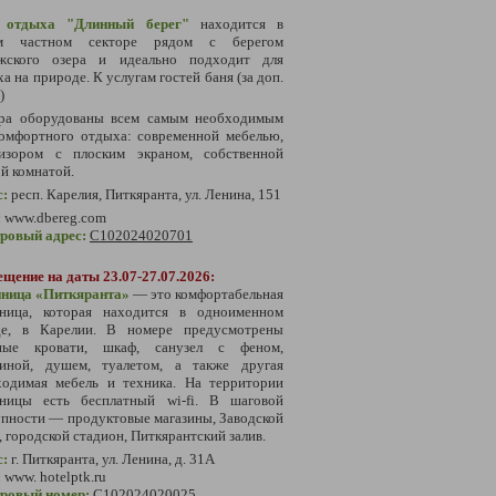
 отдыха "Длинный берег"
находится в
м частном секторе рядом с берегом
жского озера и идеально подходит для
а на природе. К услугам гостей баня (за доп.
)
ра оборудованы всем самым необходимым
комфортного отдыха: современной мебелью,
визором с плоским экраном, собственной
й комнатой.
с:
р
есп. Карелия, Питкяранта, ул. Ленина, 151
:
www.dbereg.com
тровый адрес:
С102024020701
щение на даты 23.07-27.07.2026:
иница «Питкяранта»
— это комфортабельная
иница, которая находится в одноименном
де, в Карелии. В номере предусмотрены
ные кровати, шкаф, санузел с феном,
виной, душем, туалетом, а также другая
ходимая мебель и техника. На территории
иницы есть бесплатный wi-fi. В шаговой
пности — продуктовые магазины, Заводской
, городской стадион, Питкярантский залив.
с:
г. Питкяранта, ул. Ленина, д. 31А
:
www. hotelptk.ru
тровый номер:
С102024020025