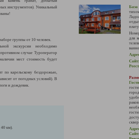
ый камень гранат, добытый
База
ных инструментов). Уникальный
тихо
ованы!
Ладо
отдых
плату
Номе
для 
наборе группы от 10 человек.
теле
ьной экскурсии необходимо
ванно
 В противном случае Туроператор
Адре
 наличии мест стоимость будет
Сайт
Реес
ит по карельскому бездорожью,
Разме
ависит от погодных условий). В
Гост
поги и дождевик.
гост
горо
удоб
рако
необ
гост
досту
сквер
 40 км).
Адре
Сайт
Реес