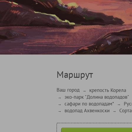
Маршрут
Ваш город
крепость Корела
→
эко-парк "Долина водопадов"
→
сафари по водопадам*
Рус
→
→
водопад Ахвенкоски
Сорта
→
→