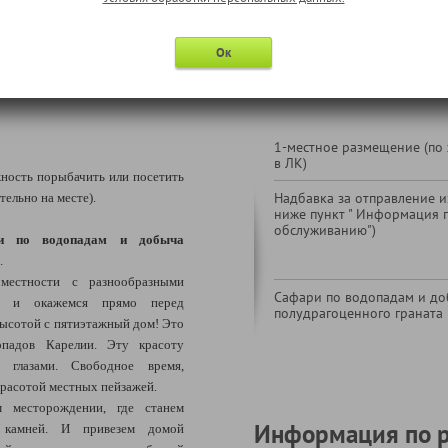
* в соответствии с программой
Ок
В стоимость тура не входи
1-местное размещение (по
в ЛК)
ность порыбачить или посетить
Надбавка за отправление из
тельно на месте).
ниже пункт " Информация 
обслуживанию")
и по водопадам и добыча
.
естности с разнообразными
Сафари по водопадам и до
и и окажемся прямо перед
полудрагоценного граната
ысотой с пятиэтажный дом! Это
падов Карелии. Эту красоту
 глазами. Свободное время,
 красотой местных пейзажей.
 месторождении, где станем
Информация по 
 камней. И привезем домой