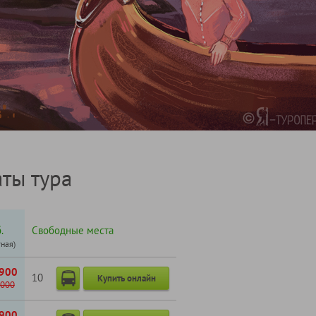
ты тура
.
Свободные места
тная)
900
10
Купить онлайн
000
900