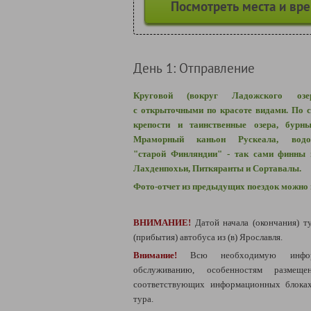
Посмотреть места и вр
День 1: Отправление
Круговой (вокруг Ладожского оз
с открыточными по красоте видами.
По с
крепости и таинственные озера, бурн
Мраморный каньон Рускеала, водо
"старой Финляндии" - так сами финны 
Лахденпохьи, Питкяранты и
Сортавалы.
Фото-отчет из предыдущих поездок можно
ВНИМАНИЕ!
Датой начала (окончания) т
(прибытия) автобуса из (в) Ярославля.
Внимание!
Всю необходимую инфо
обслуживанию, особенностям разме
соответствующих информационных блоках
тура.