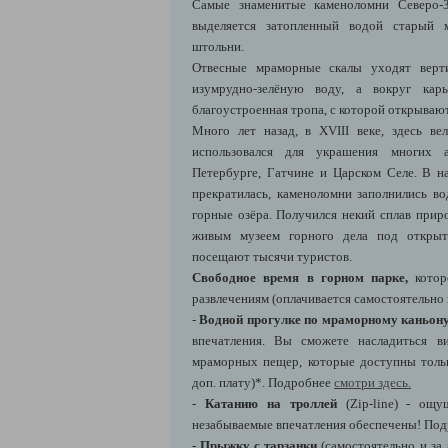
Самые знаменитые каменоломни Северо-З
выделяется затопленный водой старый 
штольни.
Отвесные мраморные скалы уходят верт
изумрудно-зелёную воду, а вокруг кар
благоустроенная тропа, с которой открываю
Много лет назад, в XVIII веке, здесь в
использовался для украшения многих 
Петербурге, Гатчине и Царском Селе. В 
прекратилась, каменоломни заполнились во
горные озёра. Получился некий сплав прир
живым музеем горного дела под открыт
посещают тысячи туристов.
Свободное время в горном парке,
котор
развлечениям (оплачивается самостоятельно 
-
Водной прогулке по мраморному каньон
впечатления. Вы сможете насладиться в
мраморных пещер, которые доступны тольк
доп. плату)*. Подробнее
смотри здесь.
-
Катанию на троллей
(Zip-line) - ощу
незабываемые впечатления обеспечены! По
-
Прыжку с тарзанки
(самостоятельно и за 