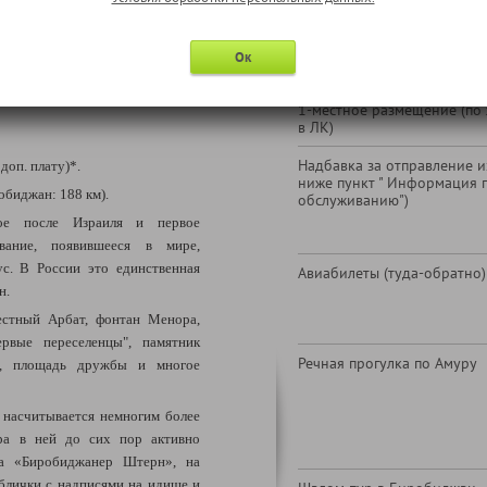
В стоимость тура не входи
.08 / 14.09.2026)
Ок
1-местное размещение (по
в ЛК)
Надбавка за отправление из
доп. плату)*.
ниже пункт " Информация 
биджан: 188 км).
обслуживанию")
рое после Израиля и первое
ование, появившееся в мире,
с. В России это единственная
Авиабилеты (туда-обратно)
н.
естный Арбат, фонтан Менора,
ервые переселенцы", памятник
Речная прогулка по Амуру
р, площадь дружбы и многое
 насчитывается немногим более
ура в ней до сих пор активно
ета «Биробиджанер Штерн», на
аблички с надписями на идише и