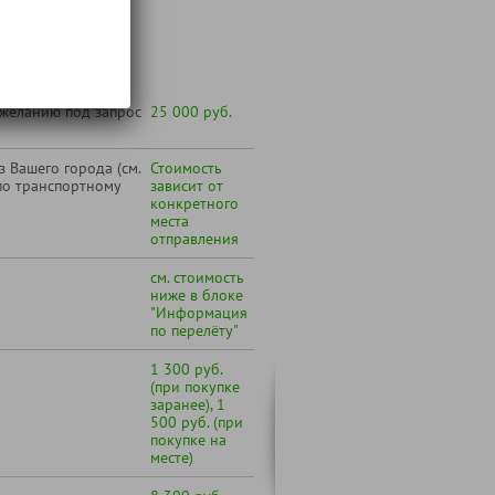
т:
 желанию под запрос
25 000 руб.
 Вашего города (см.
Стоимость
по транспортному
зависит от
конкретного
места
отправления
см. стоимость
ниже в блоке
"Информация
по перелёту"
1 300 руб.
(при покупке
заранее), 1
500 руб. (при
покупке на
месте)