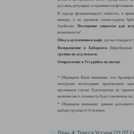
русском, регулярно устраиваются фестивали 
В городе функционирует синагога, в прив
менора, а на здешнем «пешеходном Арба
Алейхема.
Посещение синагоги для вс
возможность!
Обед в аутентичном кафе
, где вы отведает
Возвращение в Хабаровск
(Биробиджа
группы на ж/д вокзале.
Отправление в Уссурийск на
поезде
.
* Обращаем Ваше внимание, что брониров
экскурсии необходимо производить зара
противном случае Туроператор не гарант
наличии мест стоимость будет увеличена на 
* Обращаем внимание: данная дополнител
наборе группы от 6 человек.
День 4: Трасса Уссури (21.07 / 