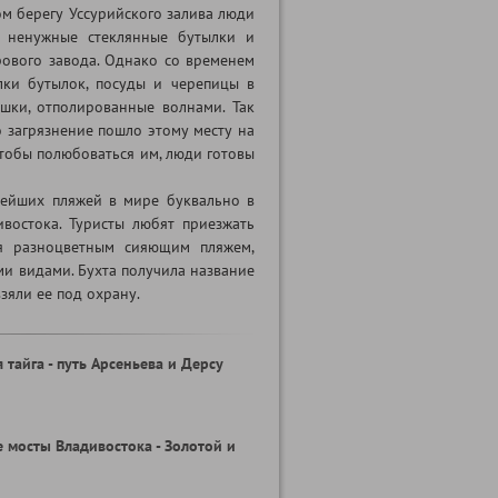
ом берегу Уссурийского залива люди
и ненужные стеклянные бутылки и
ового завода. Однако со временем
лки бутылок, посуды и черепицы в
шки, отполированные волнами. Так
то загрязнение пошло этому месту на
 чтобы полюбоваться им, люди готовы
вейших пляжей в мире буквально в
востока. Туристы любят приезжать
ся разноцветным сияющим пляжем,
и видами. Бухта получила название
взяли ее под охрану.
 тайга - путь Арсеньева и Дерсу
 мосты Владивостока - Золотой и