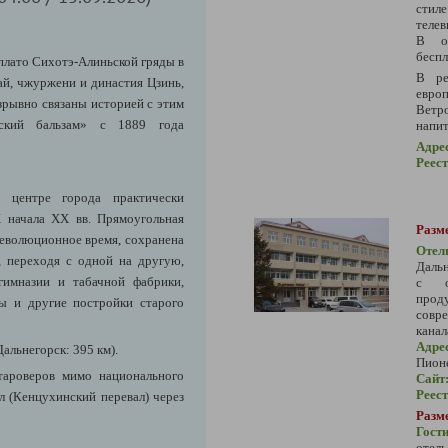
стил
телев
В от
беспл
плато Сихотэ‑Алиньской гряды в
В ре
ай, чжуржени и династия Цзинь,
евро
зрывно связаны историей с этим
Ветр
йский бальзам» с 1889 года
напит
Адре
Реес
в центре города практически
X начала XX вв. Прямоугольная
Разм
революционное время, сохранена
Отел
, переходя с одной на другую,
Дальн
имназии и табачной фабрики,
с от
прод
мы и другие постройки старого
совре
канал
Адре
альнегорск: 395 км).
Пион
тароверов мимо национального
Сайт
Реес
л (Кенцухинский перевал) через
Разм
Гости
отел