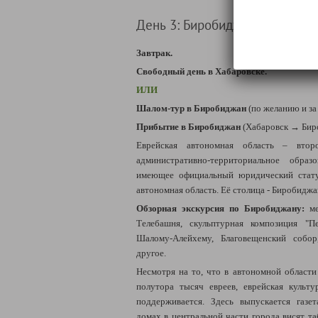
День 3: Биробиджан (20.07 / 03
Завтрак.
Свободный день в Хабаровске.
ИЛИ
Шалом-тур в Биробиджан
(по желанию и за 
Прибытие в Биробиджан
(Хабаровск
→
Биро
Еврейская автономная область – вто
административно-территориальное образ
имеющее официальный юридический стату
автономная область. Её столица - Биробиджа
Обзорная экскурсия по Биробиджану:
м
Телебашня, скульптурная композиция "П
Шалому-Алейхему, Благовещенский собо
другое.
Несмотря на то, что в автономной области
полутора тысяч евреев, еврейская культ
поддерживается. Здесь выпускается газ
домах в центральной части города висят т