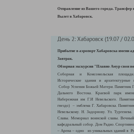
Отправление из Вашего города. Трансфер 
Вылет в Хабаровск.
День 2: Хабаровск (19.07 / 02.0
Прибытие в аэропорт Хабаровска имени а
Завтрак.
Обзорная экскурсия "Плавно Амур свои во
Соборная и Комсомольская площади.
Исторические здания и архитектурные п
Собор Успения Божьей Матери. Памятник 
Дальнего Востока. Краевой парк имени
Набережная им Г.И Невельского. Памятн
гнездо) – эмблема Г. Хабаровска. Памятни
Невельскому. Н. Задорнову. Ул. Тургенева
Славы. Мемориал воинской славы. Вечный
кафедральный собор. Дом Радио. Спортивн
– Арена – одно из уникальных зданий в Ро