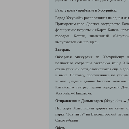
Рано утром - прибытие в Уссурийск.
Город Уссурийск расположился на одном из 
Приморском крае. Древнее государство Бох
французские иезуиты и «Карта Канси» нера
городом. Кстати, знаменитый «Уссури
выпускается именно здесь.
Завтрак.
Обзорная экскурсия по Уссурийску:
полностью сохранена застройка конца XI
схема уличной сети, сложившаяся ещё в до
и ныне. Поэтому, прогулявшись по улицам
можно увидеть здания бывшей женской г
Китайского театра, первой городской Ду
Уссурийск–Никольска.
Отправление в Дальнегорск
(Уссурийск → Д
Нас ждёт Живописная дорога по селам с
парка "Зов тигра" на Высокогорский перева
Сихотэ-Алинь.
Обед.