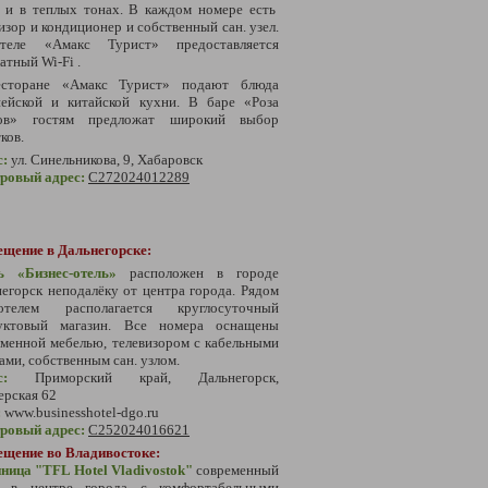
е и в теплых тонах. В каждом номере есть
изор и кондиционер и собственный сан. узел.
еле «Амакс Турист» предоставляется
атный Wi-Fi .
сторане «Амакс Турист» подают блюда
пейской и китайской кухни. В баре «Роза
ов» гостям предложат широкий выбор
ков.
с:
ул. Синельникова, 9, Хабаровск
тровый адрес:
С272024012289
ещение в Дальнегорске:
ь «Бизнес-отель»
расположен в городе
егорск неподалёку от центра города. Рядом
елем располагается круглосуточный
уктовый магазин. Все номера оснащены
менной мебелью, телевизором с кабельными
ами, собственным сан. узлом.
с:
Приморский край, Дальнегорск,
ерская 62
:
www.businesshotel-dgo.ru
тровый адрес:
С252024016621
ещение во Владивостоке:
ница "TFL Hotel Vladivostok"
современный
ь в центре города с комфортабельными