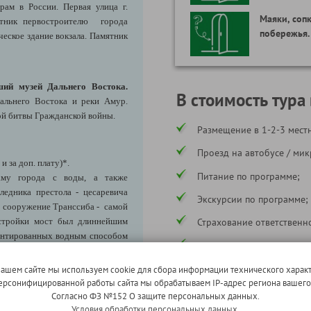
ам в России. Первая улица г.
Маяки, cоп
ятник первостроителю города
побережья.
еское здание вокзала. Памятник
ший музей Дальнего Востока.
В стоимость тура
Дальнего Востока и реки Амур.
ой битвы Гражданской войны.
Размещение в 1-2-3 местн
Проезд на автобусе / ми
и за доп. плату)*.
Питание по программе;
аму города с воды, а также
ледника престола - цесаревича
Экскурсии по программе;
ь сооружение Транссиба - самой
стройки мост был длиннейшим
Страхование ответственн
монтированных водным способом
Услуги сопровождающего
мура в качестве экспоната музея
жен на 5000-рублевой купюре.
Ж/д билеты - плацкарт (п
нашем сайте мы используем cookie для сбора информации технического характ
 персонифицированной работы сайта мы обрабатываем IP-адрес региона вашег
* в соответствии с программой
Согласно ФЗ №152 О защите персональных данных.
Условия обработки персональных данных.