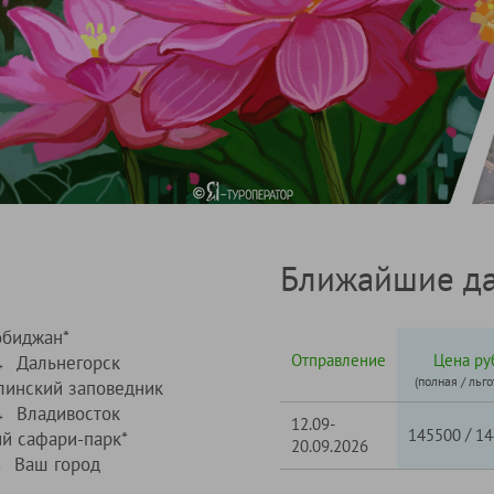
Ближайшие да
обиджан*
Отправление
Цена ру
Дальнегорск
→
(полная / льго
линский заповедник
Владивосток
→
12.09-
/
145500
14
й сафари-парк*
20.09.2026
Ваш город
→