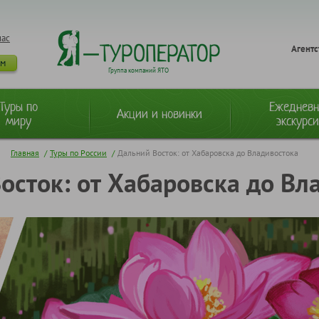
нас
Агентс
ам
Группа компаний ЯТО
Туры по
Ежеднев
Акции и новинки
миру
экскурс
Главная
/
Туры по России
/
Дальний Восток: от Хабаровска до Владивостока
осток: от Хабаровска до Вл