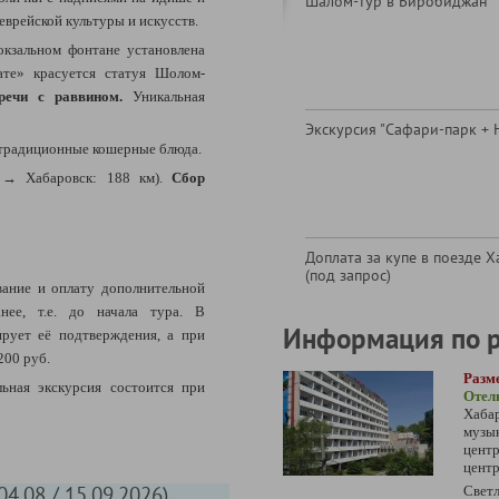
Шалом-тур в Биробиджан
еврейской культуры и искусств.
окзальном фонтане установлена
те» красуется статуя Шолом-
тречи с раввином.
Уникальная
Экскурсия "Сафари-парк + 
е традиционные кошерные блюда.
н
→
Хабаровск: 188 км).
Сбор
Доплата за купе в поезде Х
(под запрос)
ание и оплату дополнительной
нее, т.е. до начала тура. В
Информация по 
ирует её подтверждения, а при
200 руб.
Разм
ьная экскурсия состоится при
Оте
Хаба
музы
цент
центр
04.08 / 15.09.2026)
Светл