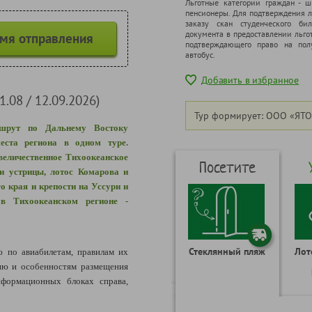
Льготные категории граждан - 
пенсионеры. Для подтверждения л
заказу скан студенческого бил
документа в предоставлении льго
емя отправления
подтверждающего право на полу
автобус.
Добавить в избранное
1.08 / 12.09.2026)
Тур формирует: ООО «ЯТО
шрут по Дальнему Востоку
еста региона в одном туре.
величественное Тихоокеанское
Посетите
и устрицы, лотос Комарова и
о края и крепости на Уссури и
в Тихоокеанском регионе -
Стеклянный пляж
Лот
по авиабилетам, правилам их
ию и особенностям размещения
формационных блоках справа,