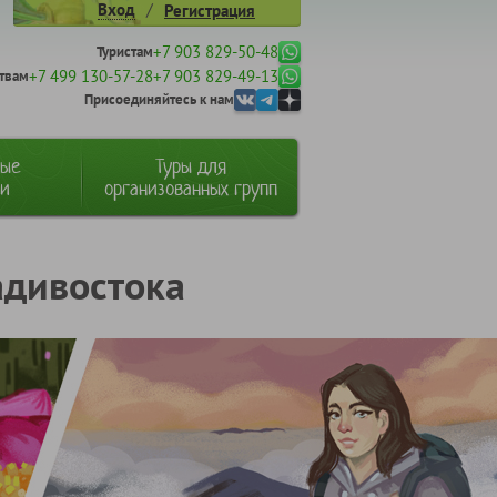
/
Вход
Регистрация
+7 903 829-50-48
Туристам
+7 499 130-57-28
+7 903 829-49-13
твам
Присоединяйтесь к нам
ные
Туры для
ии
организованных групп
адивостока