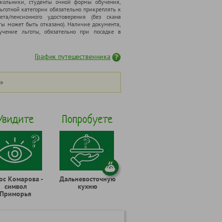
школьники, cтуденты очной формы обучения,
ьготной категории обязательно прикреплять к
ета/пенсионного удостоверения (без скана
ты может быть отказано). Наличие документа,
чение льготы, обязательно при посадке в
График путешественника
»
Увидите
Попробуете
ос Комарова -
Дальневосточную
символ
кухню
Приморья