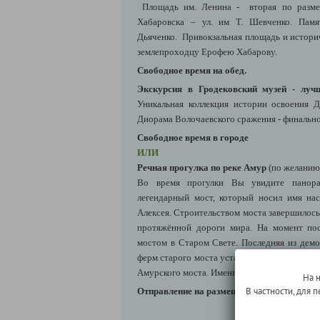
Площадь им. Ленина - вторая по размер
Хабаровска – ул. им Т. Шевченко. Пам
Дьяченко. Привокзальная площадь и историч
землепроходцу Ерофею Хабарову.
Свободное время на обед.
Экскурсия в Гродековский музей - луч
Уникальная коллекция истории освоения 
Диорама Волочаевского сражения - финальн
Свободное время в городе
ИЛИ
Речная прогулка по реке Амур
(по желанию 
Во время прогулки Вы увидите панор
легендарный мост, который носил имя нас
Алексея. Строительством моста завершилос
протяжённой дороги мира. На момент по
мостом в Старом Свете. Последняя из де
ферм старого моста установлена на берегу А
Амурского моста. Именно этот мост изобра
На 
В частности, для
Отправление на размещение в отеле.