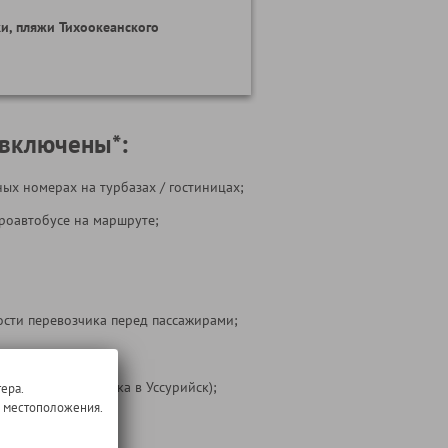
ки, пляжи Тихоокеанского
 включены*:
ых номерах на турбазах / гостиницах;
кроавтобусе на маршруте;
ости перевозчика перед пассажирами;
 на маршруте;
ереезд из Хабаровска в Уссурийск);
ера.
о местоположения.
 тура