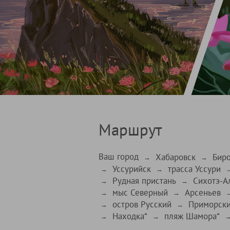
Маршрут
Ваш город
Хабаровск
Бир
→
→
Уссурийск
трасса Уссури
→
→
Рудная пристань
Сихотэ-А
→
→
мыс Северный
Арсеньев
→
→
остров Русский
Приморски
→
→
Находка*
пляж Шамора*
→
→