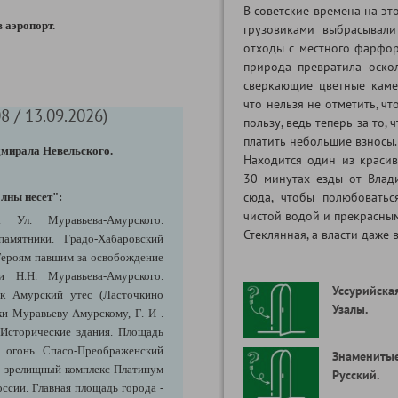
В советские времена на эт
в аэропорт.
грузовиками выбрасывал
отходы с местного фарфор
природа превратила оско
сверкающие цветные каме
что нельзя не отметить, ч
8 / 13.09.2026)
пользу, ведь теперь за то,
платить небольшие взносы.
дмирала Невельского.
Находится один из краси
30 минутах езды от Влади
сюда, чтобы полюбовать
лны несет":
чистой водой и прекрасным
 Ул. Муравьева-Амурского.
Стеклянная, а власти даже 
амятники. Градо-Хабаровский
Героям павшим за освобождение
 Н.Н. Муравьева-Амурского.
Уссурийская
ик Амурский утес (Ласточкино
Узалы.
ки Муравьеву-Амурскому, Г. И .
. Исторические здания. Площадь
 огонь. Спасо-Преображенский
Знаменитые
о-зрелищный комплекс Платинум
Русский.
ссии. Главная площадь города -