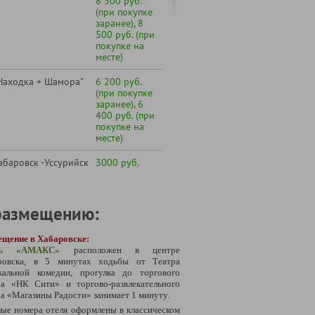
8 300 руб.
(при покупке
заранее), 8
500 руб. (при
покупке на
месте)
Находка + Шамора"
6 200 руб.
(при покупке
заранее), 6
400 руб. (при
покупке на
месте)
абаровск -Уссурийск
3000 руб.
размещению:
ещение в Хабаровске:
ль «АМАКС»
расположен в центре
ровска, в 5 минутах ходьбы от Театра
кальной комедии, прогулка до торгового
ра «НК Сити» и торгово-развлекательного
а «Магазины Радости» занимает 1 минуту.
ые номера отеля оформлены в классическом