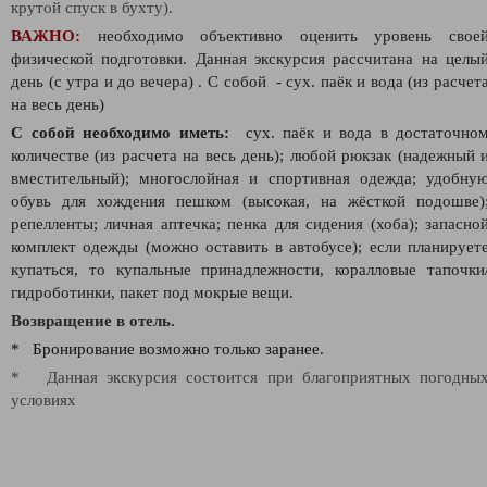
крутой спуск в бухту).
ВАЖНО:
необходимо объективно оценить уровень свое
физической подготовки. Д
анная экскурсия рассчитана на целы
день (с утра и до вечера)
. С собой - сух. паёк и вода (из расчет
на весь день)
С собой необходимо иметь:
сух. паёк и вода в достаточно
количестве (из расчета на весь день);
любой рюкзак (надежный 
вместительный); многослойная и спортивная одежда; удобну
обувь для хождения пешком (высокая, на жёсткой подошве)
репелленты; личная аптечка; пенка для сидения (хоба); запасно
комплект одежды (можно оставить в автобусе); если планирует
купаться, то купальные принадлежности, коралловые тапочки
гидроботинки, пакет под мокрые вещи.
Возвращение в отель.
* Бронирование возможно только заранее.
* Данная экскурсия состоится при благоприятных погодны
условиях