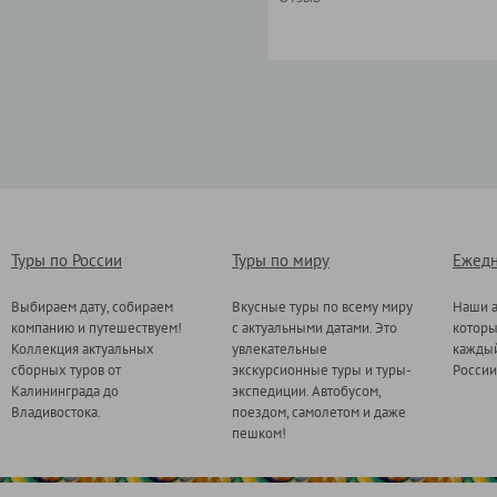
Туры по России
Туры по миру
Ежедн
Выбираем дату, собираем
Вкусные туры по всему миру
Наши а
компанию и путешествуем!
с актуальными датами. Это
котор
Коллекция актуальных
увлекательные
каждый
сборных туров от
экскурсионные туры и туры-
России
Калининграда до
экспедиции. Автобусом,
Владивостока.
поездом, самолетом и даже
пешком!