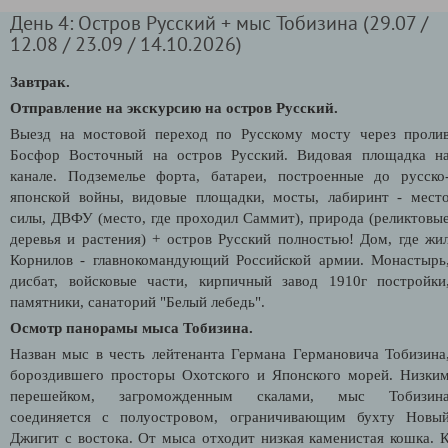
День 4: Остров Русский + мыс Тобизина (29.07 /
12.08 / 23.09 / 14.10.2026)
Завтрак.
Отправление на экскурсию на остров Русский.
Выезд на мостовой переход по Русскому мосту через проли
Босфор Восточный на остров Русский. Видовая площадка н
канале. П
одземелье форта, батареи, построенные до русско
японской войны, видовые площадки, мосты, лабиринт - мест
силы, ДВФУ (место, где проходил Саммит), природа (реликтовы
деревья и растения) + о
стров Русский полностью!
Дом, где жи
Корнилов - главнокомандующий Российской армии. Монастырь
дисбат, войсковые части, кирпичный завод 1910г постройки
памятники, санаторий "Белый лебедь".
Осмотр панорамы мыса Тобизина.
Назван мыс в честь
лейтенанта Германа Германовича Тобизина
бороздившего просторы Охотского и Японского морей
.
Низки
перешейком, загроможденным скалами, мыс Тобизин
соединяется с полуостровом, ограничивающим бухту Новы
Джигит с востока. От мыса отходит низкая каменистая кошка. 