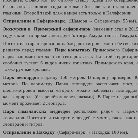
безопасно: за долгие годы осколки обтесались и стали очен
гладкими. Второй такой пляж в мире есть только в Калифорнии.
Отправление в Сафари-парк.
(Шамора
→
Сафари-парк: 55 км)
.
Экскурсия в Приморский сафари-парк
(знаменит стал в 201
году как место проживания друзей: тигра Амура и козла Тимура).
Посетители гарантированно наблюдают тигров с моста без всяки
решёток перед глазами.
Парк копытных
Приморского Сафари
парка занимает около 5-ти гектаров леса. На этой территори
свободно гуляют 6 видов диких копытных Приморского края, 
также ручные кролики.
Парк леопардов
в длину 150 метров. В ширину примерно 4
метров. По периметру Парка леопардов расположен мост, 
шестиметровой высоты которого можно наблюдать леопардов
как в природе (без решёток перед глазами). В Парке на данны
момент проживает 2 леопарда.
Парк гималайских медведей
расположен рядом с Парко
леопардов. Посетители смотрят медведей с моста, также как н
леопардов и тигров.
Отправление в Находку
(
Сафари-парк
→
Находка
: 100 км)
.