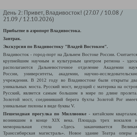
День 2: Привет, Владивосток! (27.07 / 10.08 /
21.09 / 12.10.2026)
Прибытие в аэропорт Владивостока.
Завтрак.
Экскурсия по Владивостоку "Владей Востоком".
Владивосток - город-порт на Дальнем Востоке России. Считаетс
крупнейшим научным и культурным центром региона - здес
располагаются
Дальневосточное отделение
Академии нау
России, университеты, академии, научно-исследовательски
учреждения. В 2012 году во Владивостоке были открыты дв
уникальных моста. Русский мост, ведущий с материка на остро
Русский, является самым большим в мире по длине пролета
Золотой мост, соединивший берега бухты Золотой Рог имее
уникальные пилоны в виде буквы V.
Пешеходная прогулка по Миллионке
- китайским кварталам
возникшим в конце XIX века. Площадь трех вокзалов 
мемориальная стела «Здесь заканчивается Велика
Транссибирская магистраль».
Новое здание Театра оперы 