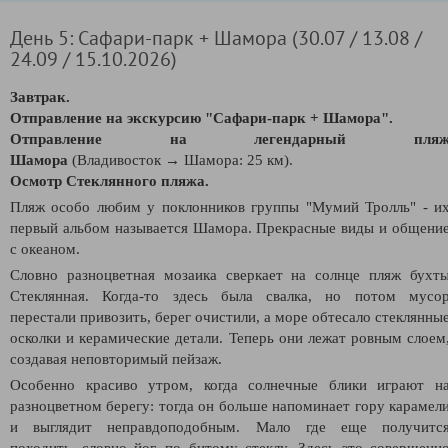
День 5: Сафари-парк + Шамора (30.07 / 13.08 /
24.09 / 15.10.2026)
Завтрак.
Отправление на экскурсию "
Сафари-парк + Шамора".
Отправление на легендарный пля
Шамора
(Владивосток
→
Шамора: 25 км).
Осмотр Стеклянного пляжа.
Пляж особо любим у поклонников группы "Мумий Тролль" - и
первый альбом называется Шамора. Прекрасные виды и общени
с океаном.
Словно разноцветная мозаика сверкает на солнце пляж бухт
Стеклянная. Когда-то здесь была свалка, но потом мусо
перестали привозить, берег очистили, а море обтесало стеклянны
осколки и керамические детали. Теперь они лежат ровным слоем
создавая неповторимый пейзаж.
Особенно красиво утром, когда солнечные блики играют н
разноцветном берегу: тогда он больше напоминает гору карамел
и выглядит неправдоподобным. Мало где еще получитс
походить, словно йог, по битому стеклу. Здесь это совершенн