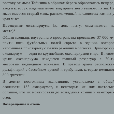
востоку от мыса Тобизина в обрывах берега образовалась пещера
вход в которую издалека имеет вид приметного темного пятна.
Н
мысе имеется старый маяк, расположенный на слоистых камнях 
края мыса.
Посещение океанариума
(за доп. плату, оплачивается н
месте)*.
Общая площадь внутреннего пространства превышает 37 000 м²
почти пять футбольных полей скрыто в здании, которо
напоминает приоткрытую белую раковину моллюска. Приморски
океанариум — один из крупнейших океанариумов мира. В лево
крыле океанариума находится главный резервуар с 70-т
метровым подводным тоннелем. В правом крыле расположе
дельфинарий с бассейном-ареной и трибунами, которые вмещаю
800 зрителей.
В девяти постоянных экспозициях установлено в обще
сложности 135 аквариумов, и некоторые их них
настольк
большие, что их монтировали до возведения крыши и некоторы
стен.
Возвращение в отель.