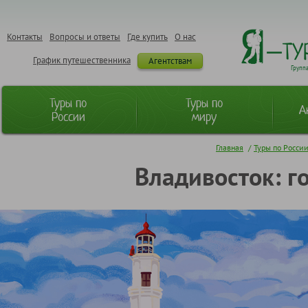
Контакты
Вопросы и ответы
Где купить
О нас
График путешественника
Агентствам
Групп
Туры по
Туры по
А
России
миру
Главная
/
Туры по Росси
Владивосток: г