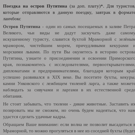
Поездка на остров Путятина
(за доп. плату)*. Для туристов
которые отправляются в данную поездку, завтрак в формат
ланчбокс
Остров Путятина
- один из самых посещаемых в заливе Петр
Великого, чьи виды не дадут заскучать даже самом
искушенному туристу, славится бухтой Мраморной с зелёны
мрамором, чистейшим морем, причудливыми кекурами 
морскими львами. По пути Вы окунетесь в историю остров
Путятина, узнаете о присоединении и освоении Приморског
края, познакомитесь с исследователями, первооткрывателями
дипломатами и предпринимателями, благодаря которым кра
успешно развивался в XIX веке. Вы посетите бухты, кекуры
камни Унковского с лежбищем тюленей ларга, а также может
наблюдать за сивучами и ларгами в их естественной сред
обитания.
Не стоит забывать, что тюлени - дикие животные. Заставить и
позировать мы не сможем, но очень будем надеяться, что на
удастся сделать удачные кадры.
Обращаем Ваше внимание: если волна не позволит высадиться 
Мраморной, то можно прогуляться в нее из соседней бухты (буде