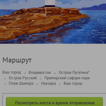
Маршрут
Ваш город
Владивосток
Остров Путятина*
→
→
Остров Русский
Приморский сафари-парк
→
→
Пляж Шамора
Находка
Ваш город
→
→
→
Посмотреть места и время отправления