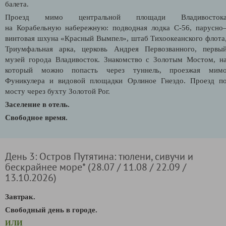
балета.
Проезд мимо центральной площади Владивосток
на
Корабельную набережную:
подводная лодка С-56, парусно
винтовая шхуна «Красный Вымпел», штаб Тихоокеанского флота
Триумфальная арка, церковь Андрея Первозванного, первы
музей города Владивосток. Знакомство с Золотым Мостом, н
который можно попасть через туннель, проезжая мим
Фуникулера и видовой площадки Орлиное Гнездо. Проезд п
мосту через бухту Золотой Рог.
Заселение в отель.
Свободное время.
День 3: Остров Путятина: тюлени, сивучи и
бескрайнее море* (28.07 / 11.08 / 22.09 /
13.10.2026)
Завтрак.
Свободный день в городе.
ИЛИ