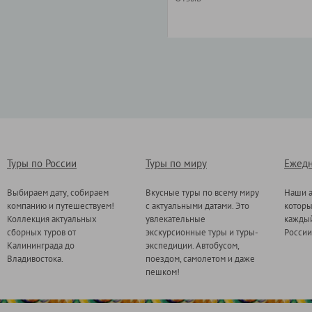
Туры по России
Туры по миру
Ежедн
Выбираем дату, собираем
Вкусные туры по всему миру
Наши а
компанию и путешествуем!
с актуальными датами. Это
котор
Коллекция актуальных
увлекательные
каждый
сборных туров от
экскурсионные туры и туры-
России
Калининграда до
экспедиции. Автобусом,
Владивостока.
поездом, самолетом и даже
пешком!