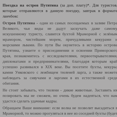
Поездка на остров Путятина
(за доп. плату)*. Для туристов
которые отправляются в данную поездку, завтрак в формат
ланчбокс
Остров Путятина
- один из самых посещаемых в заливе Петр
Великого, чьи виды не дадут заскучать даже самом
искушенному туристу, славится бухтой Мраморной с зелёны
мрамором, чистейшим морем, причудливыми кекурами 
морскими львами. По пути Вы окунетесь в историю остров
Путятина, узнаете о присоединении и освоении Приморског
края, познакомитесь с исследователями, первооткрывателями
дипломатами и предпринимателями, благодаря которым кра
успешно развивался в XIX веке. Вы посетите бухты, кекуры
камни Унковского с лежбищем тюленей ларга, а также может
наблюдать за сивучами и ларгами в их естественной сред
обитания.
Не стоит забывать, что тюлени - дикие животные. Заставить и
позировать мы не сможем, но очень будем надеяться, что на
удастся сделать удачные кадры.
Обращаем Ваше внимание: если волна не позволит высадиться 
Мраморной, то можно прогуляться в нее из соседней бухты (буде