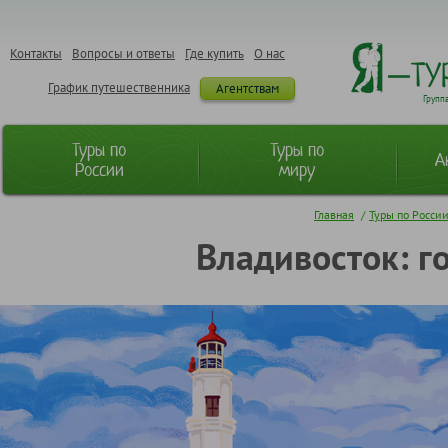
Контакты
Вопросы и ответы
Где купить
О нас
График путешественника
Агентствам
Групп
Туры по
Туры по
А
России
миру
Главная
/
Туры по Росси
Владивосток: г