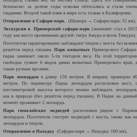
безопасно: за долгие годы осколки обтесались и стали очен
гладкими. Второй такой пляж в мире есть только в Калифорнии.
Отправление в Сафари-парк.
(Шамора
→
Сафари-парк: 55 км)
.
Экскурсия в Приморский сафари-парк
(знаменит стал в 201
году как место проживания друзей: тигра Амура и козла Тимура).
Посетители гарантированно наблюдают тигров с моста без всяки
решёток перед глазами.
Парк копытных
Приморского Сафари
парка занимает около 5-ти гектаров леса. На этой территори
свободно гуляют 6 видов диких копытных Приморского края, 
также ручные кролики.
Парк леопардов
в длину 150 метров. В ширину примерно 4
метров. По периметру Парка леопардов расположен мост, 
шестиметровой высоты которого можно наблюдать леопардов
как в природе (без решёток перед глазами). В Парке на данны
момент проживает 2 леопарда.
Парк гималайских медведей
расположен рядом с Парко
леопардов. Посетители смотрят медведей с моста, также как н
леопардов и тигров.
Отправление в Находку
(
Сафари-парк
→
Находка
: 100 км)
.