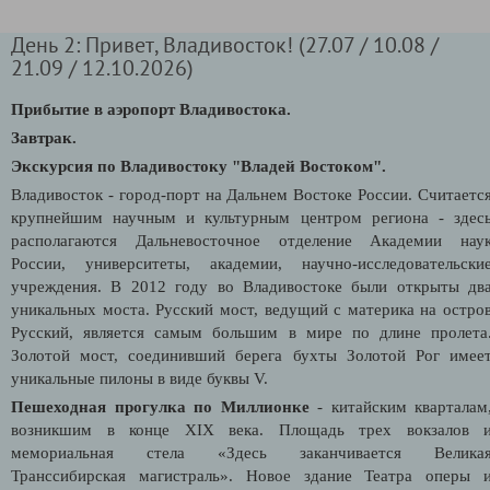
День 2: Привет, Владивосток! (27.07 / 10.08 /
21.09 / 12.10.2026)
Прибытие в аэропорт Владивостока.
Завтрак.
Экскурсия по Владивостоку "Владей Востоком".
Владивосток - город-порт на Дальнем Востоке России. Считаетс
крупнейшим научным и культурным центром региона - здес
располагаются
Дальневосточное отделение
Академии нау
России, университеты, академии, научно-исследовательски
учреждения. В 2012 году во Владивостоке были открыты дв
уникальных моста. Русский мост, ведущий с материка на остро
Русский, является самым большим в мире по длине пролета
Золотой мост, соединивший берега бухты Золотой Рог имее
уникальные пилоны в виде буквы V.
Пешеходная прогулка по Миллионке
- китайским кварталам
возникшим в конце XIX века. Площадь трех вокзалов 
мемориальная стела «Здесь заканчивается Велика
Транссибирская магистраль».
Новое здание Театра оперы 