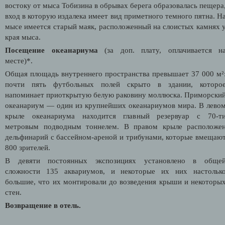
востоку от мыса Тобизина в обрывах берега образовалась пещера
вход в которую издалека имеет вид приметного темного пятна.
Н
мысе имеется старый маяк, расположенный на слоистых камнях 
края мыса.
Посещение океанариума
(за доп. плату, оплачивается н
месте)*.
Общая площадь внутреннего пространства превышает 37 000 м²
почти пять футбольных полей скрыто в здании, которо
напоминает приоткрытую белую раковину моллюска. Приморски
океанариум — один из крупнейших океанариумов мира. В лево
крыле океанариума находится главный резервуар с 70-т
метровым подводным тоннелем. В правом крыле расположе
дельфинарий с бассейном-ареной и трибунами, которые вмещаю
800 зрителей.
В девяти постоянных экспозициях установлено в обще
сложности 135 аквариумов, и некоторые их них
настольк
большие, что их монтировали до возведения крыши и некоторы
стен.
Возвращение в отель.