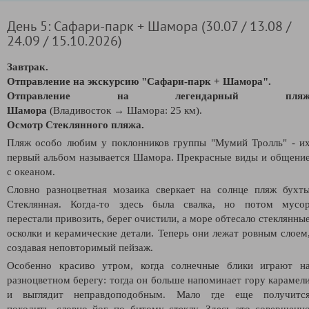
День 5: Сафари-парк + Шамора (30.07 / 13.08 /
24.09 / 15.10.2026)
Завтрак.
Отправление на экскурсию "
Сафари-парк + Шамора".
Отправление на легендарный пля
Шамора
(Владивосток
→
Шамора: 25 км).
Осмотр Стеклянного пляжа.
Пляж особо любим у поклонников группы "Мумий Тролль" - и
первый альбом называется Шамора. Прекрасные виды и общени
с океаном.
Словно разноцветная мозаика сверкает на солнце пляж бухт
Стеклянная. Когда-то здесь была свалка, но потом мусо
перестали привозить, берег очистили, а море обтесало стеклянны
осколки и керамические детали. Теперь они лежат ровным слоем
создавая неповторимый пейзаж.
Особенно красиво утром, когда солнечные блики играют н
разноцветном берегу: тогда он больше напоминает гору карамел
и выглядит неправдоподобным. Мало где еще получитс
походить, словно йог, по битому стеклу. Здесь это совершенн