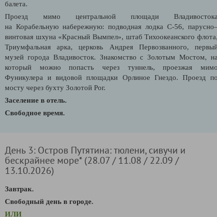
балета.
Проезд мимо центральной площади Владивосток
на
Корабельную набережную:
подводная лодка С-56, парусно
винтовая шхуна «Красный Вымпел», штаб Тихоокеанского флота
Триумфальная арка, церковь Андрея Первозванного, первы
музей города Владивосток. Знакомство с Золотым Мостом, н
который можно попасть через туннель, проезжая мим
Фуникулера и видовой площадки Орлиное Гнездо. Проезд п
мосту через бухту Золотой Рог.
Заселение в отель.
Свободное время.
День 3: Остров Путятина: тюлени, сивучи и
бескрайнее море* (28.07 / 11.08 / 22.09 /
13.10.2026)
Завтрак.
Свободный день в городе.
ИЛИ