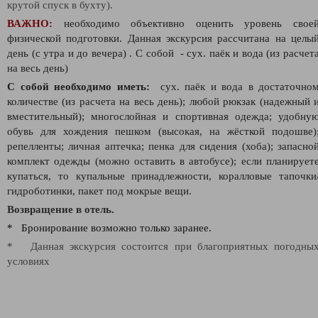
крутой спуск в бухту).
ВАЖНО:
необходимо объективно оценить уровень свое
физической подготовки. Д
анная экскурсия рассчитана на целы
день (с утра и до вечера)
. С собой - сух. паёк и вода (из расчет
на весь день)
С собой необходимо иметь:
сух. паёк и вода в достаточно
количестве (из расчета на весь день);
любой рюкзак (надежный 
вместительный); многослойная и спортивная одежда; удобну
обувь для хождения пешком (высокая, на жёсткой подошве)
репелленты; личная аптечка; пенка для сидения (хоба); запасно
комплект одежды (можно оставить в автобусе); если планирует
купаться, то купальные принадлежности, коралловые тапочки
гидроботинки, пакет под мокрые вещи.
Возвращение в отель.
* Бронирование возможно только заранее.
* Данная экскурсия состоится при благоприятных погодны
условиях