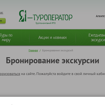
нас
Агентс
ам
Группа компаний ЯТО
Туры по
Ежеднев
Акции и новинки
миру
экскурс
Главная
/
Бронирование экскурсий
Бронирование экскурсии
торизоваться
на сайте. Пожалуйста войдите в свой личный каб