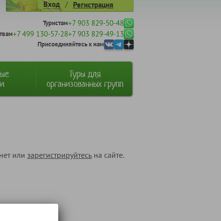
/
Вход
Регистрация
+7 903 829-50-48
Туристам
+7 499 130-57-28
+7 903 829-49-13
твам
Присоединяйтесь к нам
ные
Туры для
ии
организованных групп
инет или
зарегистрируйтесь
на сайте.