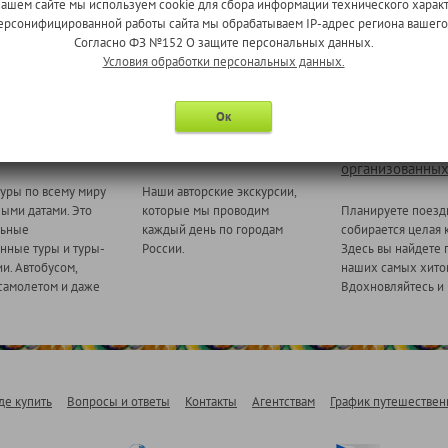
нашем сайте мы используем cookie для сбора информации технического характ
 персонифицированной работы сайта мы обрабатываем IP-адрес региона вашег
Согласно ФЗ №152 О защите персональных данных.
Условия обработки персональных данных.
Ок
 миру
Ежедневные экскурсии
Туры для
организованных
уры по всему миру
Наши авторские экскурсии,
ными датами. Это
которые мы проводим
Планируете поезд
льные
каждый день по городам
собирается целая 
нные туры и туры-
России.
Здесь вы найдете 
и. Автобусом,
наших самых хитов
самолетом и даже
Вдохновляйтесь и 
де купить
Вопросы и ответы
Контакты
Агентствам
График путешествен