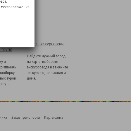
ера.
о местоположения.
Заказ экскурсовода
 групп
Найдите нужный город
ку и
на карте, выберите
компания?
экскурсовода и закажите
подборку
экскурсию, не выходя из
ых туров.
дома.
в путь!
ника
Заказ транспорта
Карта сайта