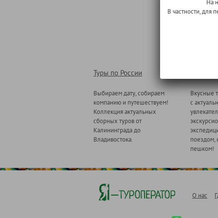
На 
В частности, для
Туры по России
Туры по
Выбираем дату, собираем
Вкусные т
компанию и путешествуем!
с актуаль
Коллекция актуальных
увлекате
сборных туров от
экскурсио
Калининграда до
экспедици
Владивостока.
поездом, 
пешком!
О нас
Г