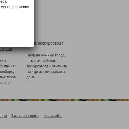
ера.
о местоположения.
Заказ экскурсовода
 групп
Найдите нужный город
ку и
на карте, выберите
компания?
экскурсовода и закажите
подборку
экскурсию, не выходя из
ых туров.
дома.
в путь!
ника
Заказ транспорта
Карта сайта