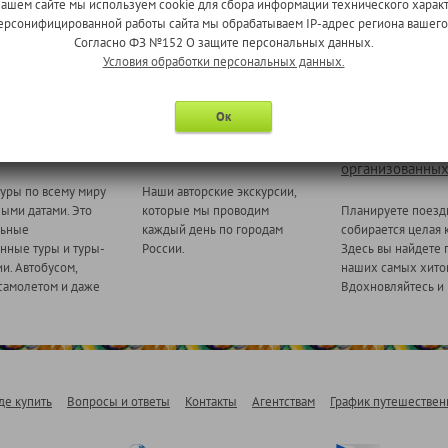
нашем сайте мы используем cookie для сбора информации технического характ
 персонифицированной работы сайта мы обрабатываем IP-адрес региона вашег
Согласно ФЗ №152 О защите персональных данных.
Условия обработки персональных данных.
Ок
 миру
Ежедневные экскурсии
Туры для
организованных
уры по всему миру
Наши авторские экскурсии,
ными датами. Это
которые мы проводим
Планируете поезд
льные
каждый день по городам
собирается целая 
нные туры и туры-
России.
Здесь вы найдете 
и. Автобусом,
наших самых хитов
самолетом и даже
Вдохновляйтесь и 
де купить
Вопросы и ответы
Контакты
Агентствам
График путешествен