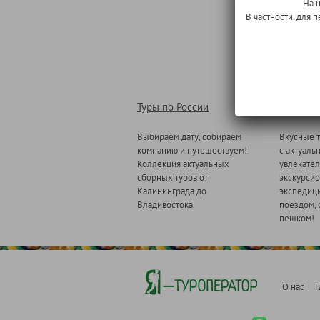
На 
В частности, для
Туры по России
Туры по
Выбираем дату, собираем
Вкусные т
компанию и путешествуем!
с актуаль
Коллекция актуальных
увлекате
сборных туров от
экскурсио
Калининграда до
экспедици
Владивостока.
поездом, 
пешком!
О нас
Г