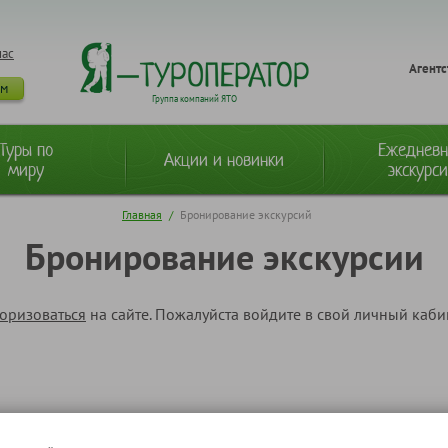
нас
Агентс
ам
Группа компаний ЯТО
Туры по
Ежеднев
Акции и новинки
миру
экскурс
Главная
/
Бронирование экскурсий
Бронирование экскурсии
торизоваться
на сайте. Пожалуйста войдите в свой личный каб