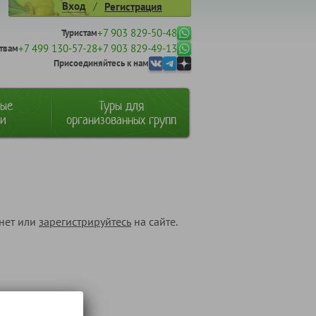
/
Вход
Регистрация
+7 903 829-50-48
Туристам
+7 499 130-57-28
+7 903 829-49-13
твам
Присоединяйтесь к нам
ные
Туры для
ии
организованных групп
инет или
зарегистрируйтесь
на сайте.