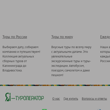
Туры по России
Туры по миру
Ежедн
Выбираем дату, собираем
Вкусные туры по всему миру
Наши а
компанию и путешествуем!
с актуальными датами. Это
котор
Коллекция актуальных
увлекательные
каждый
сборных туров от
экскурсионные туры и туры-
России
Калининграда до
экспедиции. Автобусом,
Владивостока.
поездом, самолетом и даже
пешком!
О нас
Где купить
Вопросы и ответы