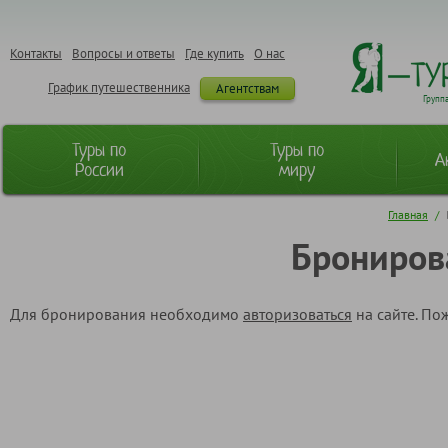
Контакты
Вопросы и ответы
Где купить
О нас
График путешественника
Агентствам
Групп
Туры по
Туры по
А
России
миру
Главная
/
Брониров
Для бронирования необходимо
авторизоваться
на сайте. По