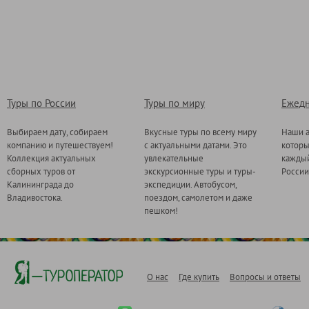
Туры по России
Туры по миру
Ежедн
Выбираем дату, собираем
Вкусные туры по всему миру
Наши а
компанию и путешествуем!
с актуальными датами. Это
котор
Коллекция актуальных
увлекательные
каждый
сборных туров от
экскурсионные туры и туры-
России
Калининграда до
экспедиции. Автобусом,
Владивостока.
поездом, самолетом и даже
пешком!
О нас
Где купить
Вопросы и ответы