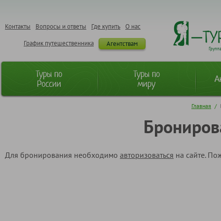
Контакты
Вопросы и ответы
Где купить
О нас
График путешественника
Агентствам
Групп
Туры по
Туры по
А
России
миру
Главная
/
Брониров
Для бронирования необходимо
авторизоваться
на сайте. По