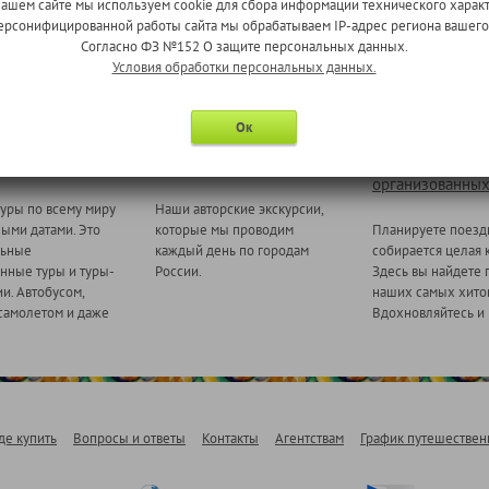
нашем сайте мы используем cookie для сбора информации технического характ
 персонифицированной работы сайта мы обрабатываем IP-адрес региона вашег
Согласно ФЗ №152 О защите персональных данных.
Условия обработки персональных данных.
Ок
 миру
Ежедневные экскурсии
Туры для
организованных
уры по всему миру
Наши авторские экскурсии,
ными датами. Это
которые мы проводим
Планируете поезд
льные
каждый день по городам
собирается целая 
нные туры и туры-
России.
Здесь вы найдете 
и. Автобусом,
наших самых хитов
самолетом и даже
Вдохновляйтесь и 
де купить
Вопросы и ответы
Контакты
Агентствам
График путешествен