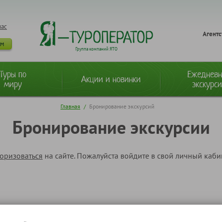
нас
Агентс
ам
Группа компаний ЯТО
Туры по
Ежеднев
Акции и новинки
миру
экскурс
Главная
/
Бронирование экскурсий
Бронирование экскурсии
торизоваться
на сайте. Пожалуйста войдите в свой личный каб