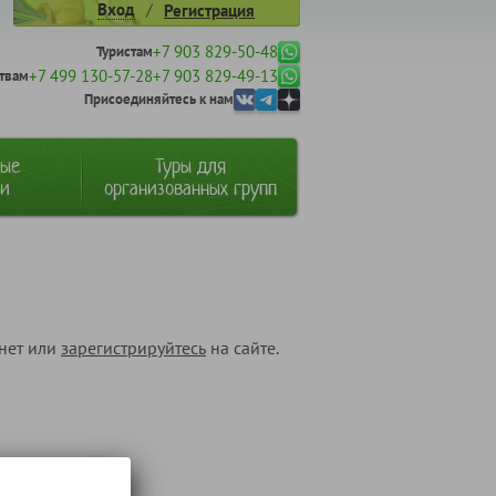
/
Вход
Регистрация
+7 903 829-50-48
Туристам
+7 499 130-57-28
+7 903 829-49-13
твам
Присоединяйтесь к нам
ные
Туры для
ии
организованных групп
инет или
зарегистрируйтесь
на сайте.