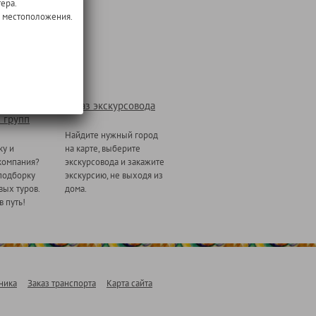
ера.
о местоположения.
Заказ экскурсовода
 групп
Найдите нужный город
ку и
на карте, выберите
компания?
экскурсовода и закажите
подборку
экскурсию, не выходя из
ых туров.
дома.
в путь!
ника
Заказ транспорта
Карта сайта