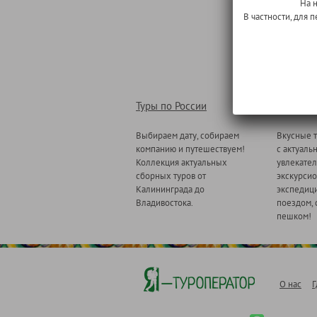
На 
В частности, для
Туры по России
Туры по
Выбираем дату, собираем
Вкусные т
компанию и путешествуем!
с актуаль
Коллекция актуальных
увлекате
сборных туров от
экскурсио
Калининграда до
экспедици
Владивостока.
поездом, 
пешком!
О нас
Г