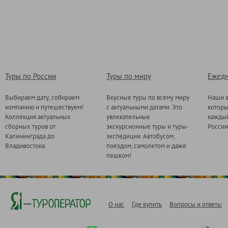
Туры по России
Туры по миру
Ежедн
Выбираем дату, собираем
Вкусные туры по всему миру
Наши а
компанию и путешествуем!
с актуальными датами. Это
котор
Коллекция актуальных
увлекательные
каждый
сборных туров от
экскурсионные туры и туры-
России
Калининграда до
экспедиции. Автобусом,
Владивостока.
поездом, самолетом и даже
пешком!
О нас
Где купить
Вопросы и ответы