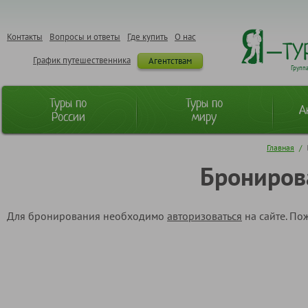
Контакты
Вопросы и ответы
Где купить
О нас
График путешественника
Агентствам
Групп
Туры по
Туры по
А
России
миру
Главная
/
Брониров
Для бронирования необходимо
авторизоваться
на сайте. По