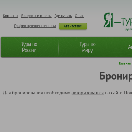
Контакты
Вопросы и ответы
Где купить
О нас
График путешественника
Агентствам
Групп
Туры по
Туры по
А
России
миру
Главная
Бронир
Для бронирования необходимо
авторизоваться
на сайте. По