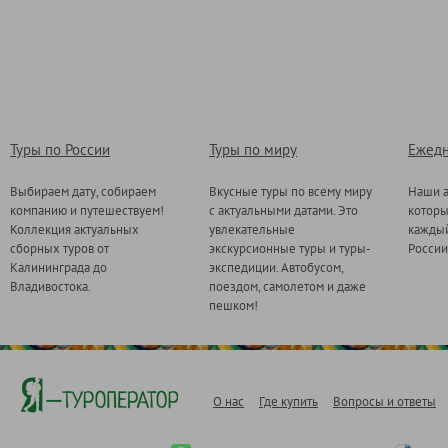
Туры по России
Туры по миру
Ежедн
Выбираем дату, собираем
Вкусные туры по всему миру
Наши а
компанию и путешествуем!
с актуальными датами. Это
котор
Коллекция актуальных
увлекательные
каждый
сборных туров от
экскурсионные туры и туры-
России
Калининграда до
экспедиции. Автобусом,
Владивостока.
поездом, самолетом и даже
пешком!
О нас
Где купить
Вопросы и ответы