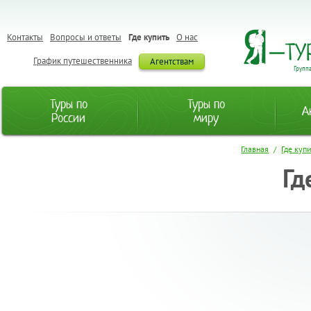
Контакты
Вопросы и ответы
Где купить
О нас
График путешественника
Агентствам
Групп
Туры по
Туры по
А
России
миру
Главная
/
Где куп
Гд