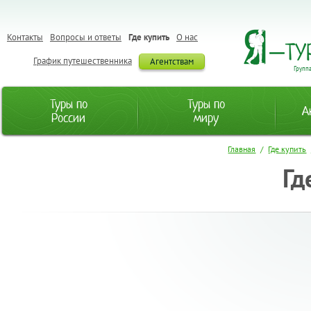
Контакты
Вопросы и ответы
Где купить
О нас
График путешественника
Агентствам
Групп
Туры по
Туры по
А
России
миру
Главная
/
Где купить
Гд