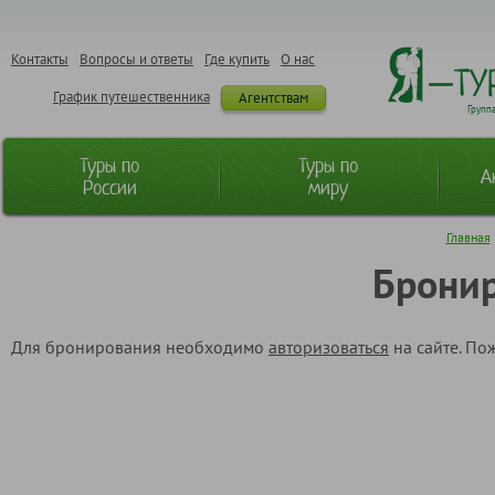
Контакты
Вопросы и ответы
Где купить
О нас
График путешественника
Агентствам
Групп
Туры по
Туры по
А
России
миру
Главная
Бронир
Для бронирования необходимо
авторизоваться
на сайте. По