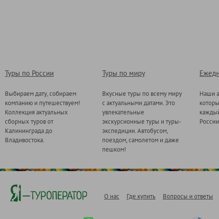
Туры по России
Туры по миру
Ежедн
Выбираем дату, собираем
Вкусные туры по всему миру
Наши а
компанию и путешествуем!
с актуальными датами. Это
котор
Коллекция актуальных
увлекательные
каждый
сборных туров от
экскурсионные туры и туры-
России
Калининграда до
экспедиции. Автобусом,
Владивостока.
поездом, самолетом и даже
пешком!
О нас
Где купить
Вопросы и ответы