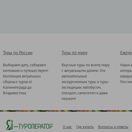
Туры по России
Туры по миру
Ежедн
Выбираем дату, собираем
Вкусные туры по всему миру
Наши а
компанию и путешествуем!
с актуальными датами. Это
котор
Коллекция актуальных
увлекательные
каждый
сборных туров от
экскурсионные туры и туры-
России
Калининграда до
экспедиции. Автобусом,
Владивостока.
поездом, самолетом и даже
пешком!
О нас
Где купить
Вопросы и ответы