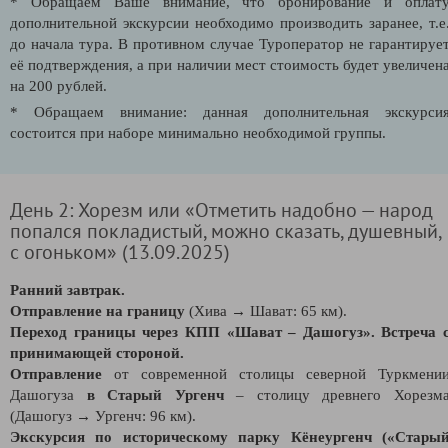
* Обращаем Ваше внимание, что бронирование и оплат
дополнительной экскурсии необходимо производить заранее, т.е
до начала тура. В противном случае Туроператор не гарантируе
её подтверждения, а при наличии мест стоимость будет увеличен
на 200 рублей.
* Обращаем внимание: данная дополнительная экскурси
состоится при наборе минимально необходимой группы.
День 2: Хорезм или «Отметить надобно — народ
попался покладистый, можно сказать, душевный,
с огоньком» (13.09.2025)
Ранний завтрак.
Отправление на границу
(Хива → Шават: 65 км).
Переход границы через КПП «Шават – Дашогуз». Встреча 
принимающей стороной.
Отправление
от современной столицы северной Туркмени
Дашогуза
в Старый Ургенч
– столицу древнего Хорезм
(Дашогуз → Ургенч: 96 км).
Экскурсия по историческому парку Кёнеургенч («Стары