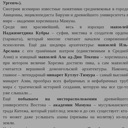
Ургенч»).
Смотрим всемирно известные памятники средневековья в город
Авиценны, энциклопедиста Бируни и древнейшего университета 
мире – академии хорезмшаха Мамуна.
Среди них красивейший, весь в изразцах
мавзоле
Наджиметдина Кубры
– суфия, мистика и создателя орден
(тариката), который многие считают началом современно
психологии. Ещё два шедевра архитектуры:
мавзолей Иль
Арслана
с его гранённым шатром (единственным в Средне
Азии) и изящный
мавзолей Ала ад-Дин Текеша
– хорезмшаха
при котором величие Хорезма достигло пика, а сам мавзоле
считается вершиной домонгольской архитектуры. Наконец
главное – легендарный
минарет Кутлуг-Тимура
– самый высоки
минарет Азии, прообраз всех фабричных и нефабричных тру
мира с трагической историей создания, которую мы все где-т
уже слышали…
Ещё
побываем на месторасположении
древнейшег
университета Востока –
академии Мамуна
– мусульманског
града Китежа, который ушёл под землю и до сих существует: кто
то может даже услышать азаны (призывы на молитву) из-по
земли.