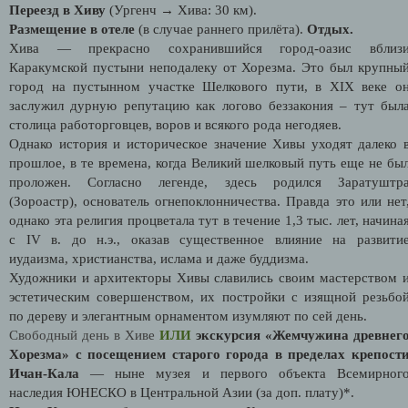
Переезд в Хиву
(Ургенч → Хива: 30 км).
Размещение в отеле
(в случае раннего прилёта).
Отдых.
Хива — прекрасно сохранившийся город-оазис вблиз
Каракумской пустыни неподалеку от Хорезма. Это был крупны
город на пустынном участке Шелкового пути, в XIX веке о
заслужил дурную репутацию как логово беззакония – тут был
столица работорговцев, воров и всякого рода негодяев.
Однако история и историческое значение Хивы уходят далеко 
прошлое, в те времена, когда Великий шелковый путь еще не бы
проложен. Согласно легенде, здесь родился Заратуштр
(Зороастр), основатель огнепоклонничества. Правда это или нет
однако эта религия процветала тут в течение 1,3 тыс. лет, начина
с IV в. до н.э., оказав существенное влияние на развити
иудаизма, христианства, ислама и даже буддизма.
Художники и архитекторы Хивы славились своим мастерством 
эстетическим совершенством, их постройки с изящной резьбо
по дереву и элегантным орнаментом изумляют по сей день.
Свободный день в Хиве
ИЛИ
экскурсия «Жемчужина древнег
Хорезма» с посещением старого города в пределах крепост
Ичан-Кала
— ныне музея и первого объекта Всемирног
наследия ЮНЕСКО в Центральной Азии (за доп. плату)*.