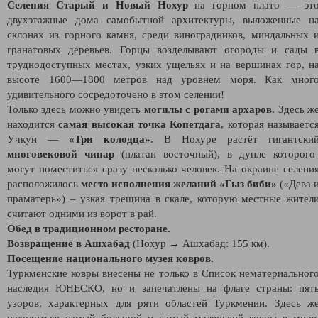
Селения Старый и Новый Нохур
на горном плато — эт
двухэтажные дома самобытной архитектуры, выложенные н
склонах из горного камня, среди виноградников, миндальных 
гранатовых деревьев. Горцы возделывают огороды и сады 
труднодоступных местах, узких ущельях и на вершинах гор, н
высоте 1600—1800 метров над уровнем моря. Как мног
удивительного сосредоточено в этом селении!
Только здесь можно увидеть
могилы с рогами архаров.
Здесь ж
находится
самая высокая точка Копетдага
, которая называетс
Учкуи —
«Три колодца»
. В Нохуре растёт гигантски
многовековой чинар
(платан восточный), в дупле которого
могут поместиться сразу несколько человек. На окраине селени
расположилось
место исполнения желаний «Гыз биби»
(«Дева 
праматерь») – узкая трещина в скале, которую местные жител
считают одними из ворот в рай.
Обед в традиционном ресторане.
Возвращение в Ашхабад
(Нохур → Ашхабад: 155 км).
Посещение национального музея ковров.
Туркменские ковры внесены не только в Список нематериальног
наследия ЮНЕСКО, но и запечатлены на флаге страны: пят
узоров, характерных для ряти областей Туркмении. Здесь ж
находиться самый большой и самый маленький ковры в мире