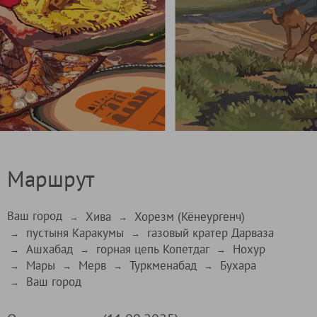
Маршрут
Ваш город
Хива
Хорезм (Кёнеургенч)
→
→
пустыня Каракумы
газовый кратер Дарваза
→
→
Ашхабад
горная цепь Копетдаг
Нохур
→
→
→
Мары
Мерв
Туркменабад
Бухара
→
→
→
→
Ваш город
→