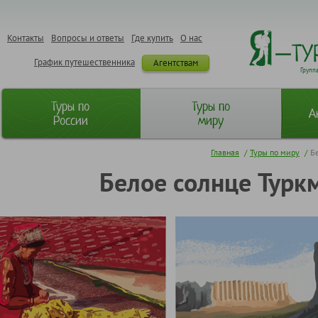
Контакты
Вопросы и ответы
Где купить
О нас
График путешественника
Агентствам
Групп
Туры по
Туры по
А
России
миру
Главная
/
Туры по миру
/
Б
Белое солнце Турк