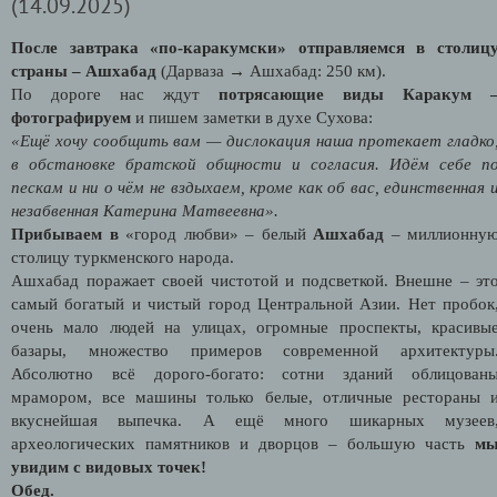
(14.09.2025)
После завтрака «по-каракумски» отправляемся в столиц
страны – Ашхабад
(Дарваза → Ашхабад: 250 км).
По дороге нас ждут
потрясающие виды Каракум 
фотографируем
и пишем заметки в духе Сухова:
«Ещё хочу сообщить вам — дислокация наша протекает гладко
в обстановке братской общности и согласия. Идём себе п
пескам и ни о чём не вздыхаем, кроме как об вас, единственная 
незабвенная Катерина Матвеевна».
Прибываем в
«город любви» – белый
Ашхабад
– миллионну
столицу туркменского народа.
Ашхабад поражает своей чистотой и подсветкой. Внешне – эт
самый богатый и чистый город Центральной Азии. Нет пробок
очень мало людей на улицах, огромные проспекты, красивы
базары, множество примеров современной архитектуры
Абсолютно всё дорого-богато: сотни зданий облицован
мрамором, все машины только белые, отличные рестораны 
вкуснейшая выпечка. А ещё много шикарных музеев
археологических памятников и дворцов – большую часть
м
увидим с видовых точек!
Обед.