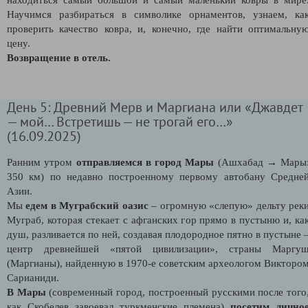
Научимся разбираться в символике орнаментов, узнаем, ка
проверить качество ковра, и, конечно, где найти оптимальну
цену.
Возвращение в отель.
День 5: Древний Мерв и Маргиана или «Джавдет
— мой… Встретишь — не трогай его…»
(16.09.2025)
Ранним утром
отправляемся в город Мары
(Ашхабад → Мары
350 км) по недавно построенному первому автобану Средне
Азии.
Мы
едем в Муграбский оазис
– огромную «слепую» дельту рек
Муграб, которая стекает с афганских гор прямо в пустыню и, ка
душ, разливается по ней, создавая плодородное пятно в пустыне 
центр древнейшей «пятой цивилизации», страны Маргу
(Маргианы), найденную в 1970-е советским археологом Викторо
Сарианиди.
В Мары
(современный город, построенный русскими после того
как Скобелев завоевал туркменские племена)
посетим лично