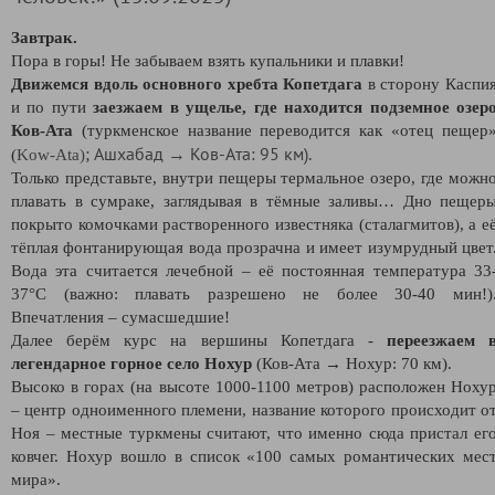
Завтрак.
Пора в горы! Не забываем взять купальники и плавки!
Движемся вдоль основного хребта Копетдага
в сторону Каспи
и по пути
заезжаем в ущелье, где находится подземное озер
Ков-Ата
(туркменское название переводится как «отец пещер
; Ашхабад → Ков-Ата: 95 км).
(
Kow-Ata)
Только представьте, внутри пещеры термальное озеро, где можн
плавать в сумраке, заглядывая в тёмные заливы… Дно пещер
покрыто комочками растворенного известняка (сталагмитов), а е
тёплая фонтанирующая вода прозрачна и имеет изумрудный цвет
Вода эта считается лечебной – её постоянная температура 33
37°С (важно: плавать разрешено не более 30-40 мин!)
Впечатления – сумасшедшие!
Далее берём курс на вершины Копетдага -
переезжаем 
легендарное горное село Нохур
(Ков-Ата → Нохур: 70 км).
Высоко в горах (на высоте 1000-1100 метров) расположен Ноху
– центр одноименного племени, название которого происходит о
Ноя – местные туркмены считают, что именно сюда пристал ег
ковчег. Нохур вошло в список «100 самых романтических мес
мира».