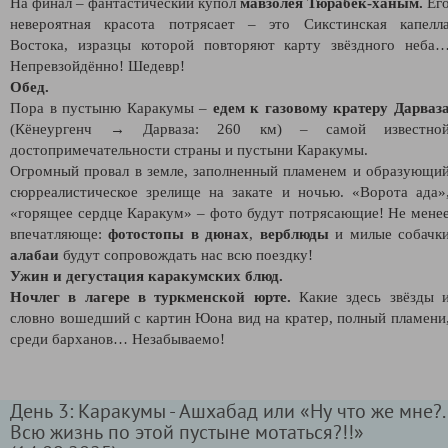
На финал – фантастический купол
мавзолея Тюрабек-ханым.
Ег
невероятная красота потрясает – это Сикстинская капелл
Востока, изразцы которой повторяют карту звёздного неба
Непревзойдённо! Шедевр!
Обед.
Пора в пустыню Каракумы –
едем к газовому кратеру Дарваз
(Кёнеургенч → Дарваза: 260 км) – самой известно
достопримечательности страны и пустыни Каракумы.
Огромный провал в земле, заполненный пламенем и образующи
сюрреалистическое зрелище на закате и ночью. «Ворота ада»
«горящее сердце Каракум» – фото будут потрясающие! Не мене
впечатляюще:
фотостопы в дюнах
,
верблюды
и милые собачк
алабаи
будут сопровождать нас всю поездку!
Ужин и дегустация каракумских блюд.
Ночлег в лагере в туркменской юрте.
Какие здесь звёзды 
словно вошедший с картин Юона вид на кратер, полный пламени
среди барханов… Незабываемо!
День 3: Каракумы - Ашхабад или «Ну что же мне?.
Всю жизнь по этой пустыне мотаться?!!»