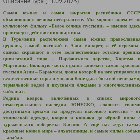
Описание тура (11.09.2025)
Самая южная и самая закрытая республика СССР
объявившая о вечном нейтралитете. Мы хорошо знаем её п
культовому фильму «Белое солнце пустыни» – именно здес
происходит действие кинокартины.
В Туркмении расположена самая южная православна
церковь, самый высокий в Азии минарет, а её огромны
оазисы скрывают в себе величественные остатки древни
цивилизаций мира – Парфянского царства, Хорезма 
Маргианы. Большую часть страны занимает самая красива
пустыня Азии – Каракумы, дюны которой на юге упираются 
величественные горы и ущелья Копетдага богатой пещерами
термальной водой и вкусными блюдами в многочисленны
чайханах.
Родина ковров, включённых в список мировог
нематериального наследия ЮНЕСКО, славится своим
доступными ценами на продукты высокого качества – о
этнической одежды, ковров и коньяка до чёрной икры 
туркменского побережья Каспия. А ещё нас ждут самы
красивые кони в мире – алхатекинцы, и самые милые собак
– алабаи.