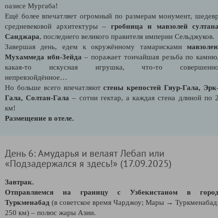
оазисе Мургаба!
Ещё более впечатляет огромный по размерам монумент, шедев
средневековой архитектуры –
гробница и мавзолей султан
Санджара
, последнего великого правителя империи Сельджуков.
Завершая день, едем к окружённому тамарисками
мавзоле
Мухаммеда ибн-3ейда
– поражает тончайшая резьба по камню
какая-то искусная игрушка, что-то совершенн
непревзойдённое…
Но больше всего впечатляют
стены крепостей Гяур-Гала, Эрк
Гала, Солтан-Гала
– сотни гектар, а каждая стена длиной по 
км!
Размещение в отеле.
День 6: Амударья и велаят Лебап или
«Подзадержался я здесь!» (17.09.2025)
Завтрак.
Отправляемся на границу с Узбекистаном в горо
Туркменабад
(в советское время Чарджоу; Мары → Туркменабад
250 км) – полюс жары Азии.