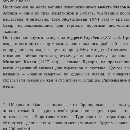
это ещё не всё!
Построенная на месте капища огнепоклонников
мечеть Магоки
Аттори
– один из трёх памятников в Бухаре, уцелевший посл
нашествия Чингисхана.
Тим Абдулла-хан
(XVI век) – крыты
базар, использовавшийся для торговли дорогими шёлковым
тканями.
Построенное внуком Тамерлана
медресе Улугбека
(XV век). Пр
входе в него до сих пор можно увидеть надпись арабской вязью
по преданию, принадлежащую пророку Мухаммеду: «Стремлени
к знанию – обязанность каждого мусульманина и мусульманки».
Минарет Калян
(1127 год) – символ Бухары, на протяжени
веков служивший маяком для караванов в пустыне. Другое ег
название – «башня смерти»: по одной из легенд, с минарет
сбрасывали неверных жён и строптивых бухарцев.
Размещение 
отеле.
* Обращаем Ваше внимание, что бронирование и оплат
дополнительной экскурсии необходимо производить заранее, т.е
до начала тура. В противном случае Туроператор не гарантируе
её подтверждения, а при наличии мест стоимость будет увеличен
на 200 рублей.