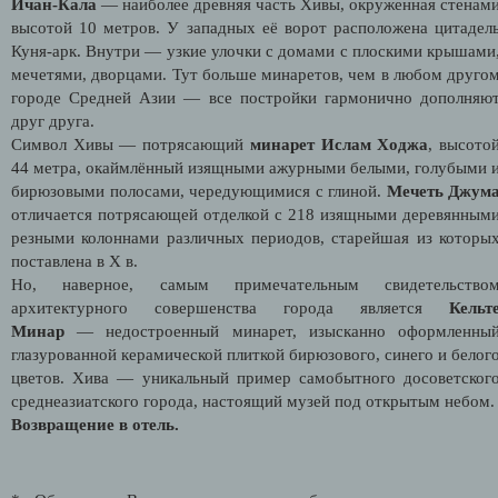
Ичан-Кала
— наиболее древняя часть Хивы, окруженная стенам
высотой 10 метров. У западных её ворот расположена цитадел
Куня-арк. Внутри — узкие улочки с домами с плоскими крышами
мечетями, дворцами. Тут больше минаретов, чем в любом друго
городе Средней Азии — все постройки гармонично дополняю
друг друга.
Символ Хивы — потрясающий
минарет Ислам Ходжа
, высото
44 метра, окаймлённый изящными ажурными белыми, голубыми 
бирюзовыми полосами, чередующимися с глиной.
Мечеть Джум
отличается потрясающей отделкой с 218 изящными деревянным
резными колоннами различных периодов, старейшая из которы
поставлена в X в.
Но, наверное, самым примечательным свидетельство
архитектурного совершенства города является
Кельт
Минар
— недостроенный минарет, изысканно оформленны
глазурованной керамической плиткой бирюзового, синего и белог
цветов. Хива — уникальный пример самобытного досоветског
среднеазиатского города, настоящий музей под открытым небом.
Возвращение в отель.