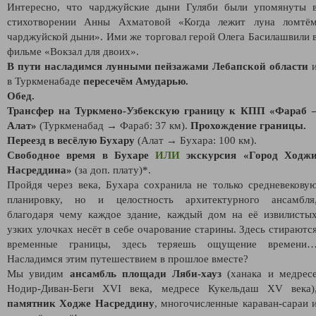
Интересно, что чарджуйские дыни Гуляби были упомянуты 
стихотворении Анны Ахматовой «Когда лежит луна ломтё
чарджуйской дыни». Ими же торговал герой Олега Басилашвили 
фильме «Вокзал для двоих».
В пути насладимся лунными пейзажами Лебапской области
в Туркменабаде
пересечём Амударью.
Обед.
Трансфер на Туркмено-Узбекскую границу к КПП «Фараб 
Алат»
(Туркменабад → Фараб: 37 км).
Прохождение границы.
Переезд в весёлую Бухару
(Алат → Бухара: 100 км).
Свободное время в Бухаре
ИЛИ
экскурсия «Город Ходж
Насреддина»
(за доп. плату)*.
Пройдя через века, Бухара сохранила не только средневекову
планировку, но и целостность архитектурного ансамбля
благодаря чему каждое здание, каждый дом на её извилисты
узких улочках несёт в себе очарование старины. Здесь стираютс
временные границы, здесь теряешь ощущение времени
Насладимся этим путешествием в прошлое вместе?
Мы увидим
ансамбль площади Ляби-хауз
(ханака и медрес
Нодир-Диван-Беги XVI века, медресе Кукельдаш XV века)
памятник Ходже Насреддину
, многочисленные караван-сараи 