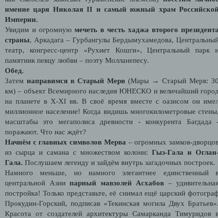
имение царя Николая II и самый южный храм Российско
Империи.
Увидим и огромную
мечеть в честь хаджа второго президент
страны
, Аркадага – Гурбангулы Бердымухамедова, Центральны
театр, конгресс-центр «Рухиет Кошги», Центральный парк 
памятник певцу любви – поэту Молланепесу.
Обед.
Затем
направимся в Старый Мерв
(Мары → Старый Мерв: 3
км) – объект Всемирного наследия ЮНЕСКО и величайший горо
на планете в X-XI вв. В своё время вместе с оазисом он име
миллионное население!
Когда видишь многокилометровые стены
масштабы это мегаполиса древности - конкурента Багдада 
поражают. Что нас ждёт?
Начнём с главных символов Мерва
– огромных замков-дворцо
из сырца и самана с множеством колонн:
Гыз-Гала и Оглан
Гала.
Послушаем легенду и зайдём внутрь загадочных построек.
Намного меньше, но намного элегантнее единственный 
центральной Азии
парный мавзолей Асхабов
– удивительна
постройка! Только представьте, её снимал ещё царский фотогра
Прокудин-Горский, подписав «Текинская могила Двух Братьев»
Красота от создателей архитектуры Самарканда Тимуридов 