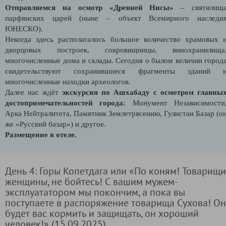
Отправляемся на осмотр «Древней Нисы»
– святилищ
парфянских царей (ныне – объект Всемирного наследи
ЮНЕСКО).
Некогда здесь располагалось большое количество храмовых 
дворцовых построек, сокровищницы, винохранилища
многочисленные дома и склады. Сегодня о былом величии город
свидетельствуют сохранившиеся фрагменты зданий 
многочисленные находки археологов.
Далее нас ждёт
экскурсия по Ашхабаду с осмотром главны
достопримечательностей города:
Монумент Независимости
Арка Нейтралитета, Памятник Землетрясению, Гулистан Базар (о
же «Русский базар») и другое.
Размещение в отеле.
День 4: Горы Копетдага или «По коням! Товарищи
женщины, не бойтесь! С вашим мужем-
эксплуататором мы покончим, а пока вы
поступаете в распоряжение товарища Сухова! Он
будет вас кормить и защищать, он хороший
человек!» (15.09.2025)