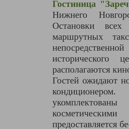
Гостиница "Заре
Нижнего Новгор
Остановки всех 
маршрутных такс
непосредственн
исторического 
располагаются кино
Гостей ожидают но
кондиционером.
укомплектова
косметическим
предоставляется б