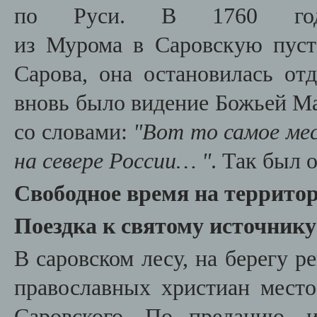
по Руси. В 1760 год
из Мурома в Саровскую пуст
Сарова, она остановилась отд
вновь было видение Божьей Ма
со словами:
"
Вот то самое мес
на севере России…
"
. Так был 
Свободное время на террито
Поездка к святому источник
В саровском лесу, на берегу р
православных христиан мест
Саровского. По преданию, и