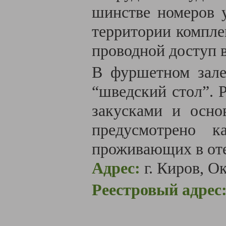
шин­стве но­ме­ров у
тер­ри­то­рии ком­пле
про­вод­ной до­ступ в
В фуршетном зале
“шведский стол”. 
закусками и осно
предусмотрено к
проживающих в оте
Адрес:
г. Киров, О
Реестровый адрес