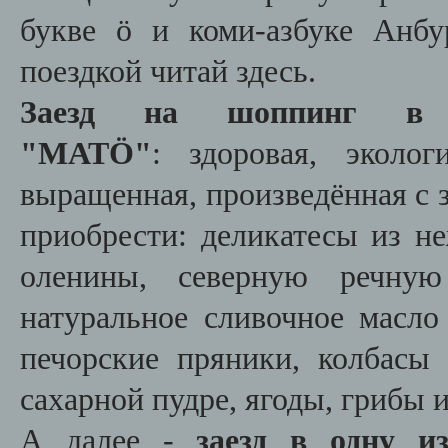
букве ö и коми-азбуке Анб
поездкой читай здесь.
Заезд на шоппинг в м
"МАТÖ"
: здоровая, эколог
выращенная, произведённая с з
приобрести: деликатесы из н
оленины, северную речную
натуральное сливочное масл
печорские пряники, колбасы
сахарной пудре, ягоды, грибы и
А далее -
заезд в одну и