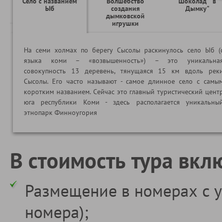
Село с названием
Волшебство
Шоколад " в
Ыб
создания
Дымку"
дымковской
игрушки
На семи холмах по берегу Сысолы раскинулось село Ыб (
языка коми – «возвышенность») – это уникальна
совокупность 13 деревень, тянущаяся 15 км вдоль рек
Сысолы. Его часто называют - самое длинное село с самы
коротким названием. Сейчас это главный туристический цент
юга республики Коми - здесь располагается уникальны
этнопарк Финноугория
В стоимость тура вкл
Размещение в номерах с у
номера);