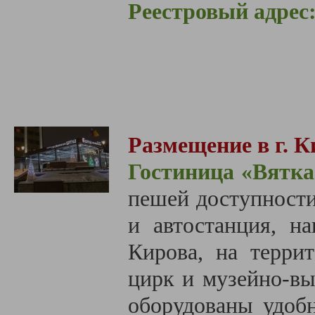
Реестровый адрес
Размещение в г. К
Гостиница «Вятка
пешей доступност
и автостанция, н
Кирова, на террит
цирк и музейно-вы
обо­ру­до­ва­ны удоб